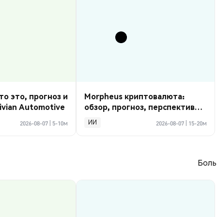
то это, прогноз и
Morpheus криптовалюта:
ivian Automotive
обзор, прогноз, перспективы
2026
ИИ
2026-08-07
|
5-10м
2026-08-07
|
15-20м
Боль