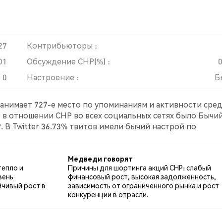
27
Контрибьюторы :
01
Обсуждение CHP(%) :
0
Настроение :
Б
 занимает 727-е место по упоминаниям и активности сре
е в отношении CHP во всех социальных сетях было Бычий
 В Twitter 36.73% твитов имели бычий настрой по
по CHP. 53.06% твитов были нейтральными по отношени
Медведи говорят
тепло и
Причины для шортинга акций CHP: слабый
вень
финансовый рост, высокая задолженность,
йчивый рост в
зависимость от ограниченного рынка и рост
конкуренции в отрасли.