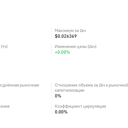
Максимум за 24ч
$0.026369
(1ч)
Изменение цены (24ч)
+0.00%
однённая рыночная
Отношение объема за 24ч к рыночно
капитализации
0%
ение
Коэффициент циркуляции
0.00%