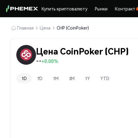
Купить криптовалюту
Рынки
Контракт
Главная
Цена
CHP (CoinPoker)
Цена CoinPoker (CHP)
--
+0.00%
1D
7D
1M
3M
1Y
YTD