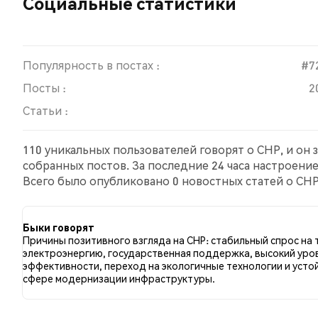
Социальные статистики
Популярность в постах :
#7
Посты :
2
Статьи :
110 уникальных пользователей говорят о CHP, и он
собранных постов. За последние 24 часа настроени
Всего было опубликовано 0 новостных статей о CHP.
сравнению с 10.20% твитов с медвежьим настроем 
CHP. Эти данные основаны на 98 твитах.
Быки говорят
Причины позитивного взгляда на CHP: стабильный спрос на 
электроэнергию, государственная поддержка, высокий уро
эффективности, переход на экологичные технологии и усто
сфере модернизации инфраструктуры.