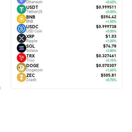
Ethereum
+0.60%
$0.999511
USDT
TetherUS
+0.00%
$594.42
BNB
BNB
+1.50%
$0.999738
USDC
USD Coin
+0.00%
$1.03
XRP
Ripple
+1.00%
$74.78
SOL
Solana
+2.80%
$0.327461
TRX
Tron
+0.10%
$0.070307
DOGE
Dogecoin
+1.60%
$505.81
ZEC
Zcash
+0.70%
й