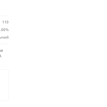
110
0.00%
ычий
ди
.
ю к