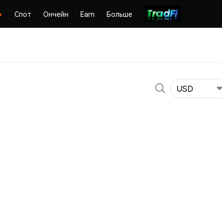
Спот
Ончейн
Earn
Больше
USD