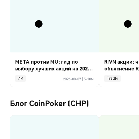
META против MU: гид по
RIVN акции: ч
выбору лучших акций на 2026
объяснение R
год
ИИ
TradFi
2026-08-07
|
5-10м
Блог CoinPoker (CHP)