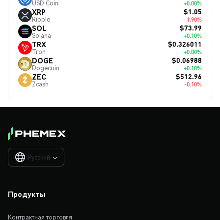
USD Coin
+0.00%
$1.05
XRP
Ripple
-1.90%
$73.99
SOL
Solana
+0.10%
$0.326011
TRX
Tron
+0.00%
$0.06988
DOGE
Dogecoin
+0.10%
$512.96
ZEC
Zcash
-0.10%
Русский

Продукты
Контрактная торговля