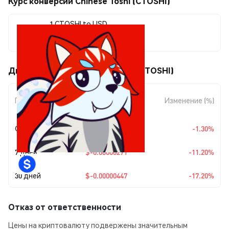
Курс конверсии Chinese Toshi (CTOSHI)
1 CTOSHI to USD
$0.0000215
Движения цены Chinese Toshi (CTOSHI)
Изменение
Период
Изменение (%)
суммы
Сегодня
$-0.00000028
-1.30%
7 дней
$-0.00000271
-11.20%
30 дней
$-0.00000447
-17.20%
Отказ от ответственности
Цены на криптовалюту подвержены значительным