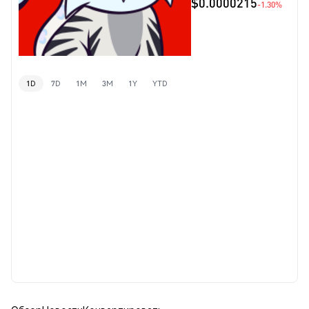
$0.0000215
-1.30%
1D
7D
1M
3M
1Y
YTD