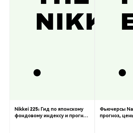
Nikkei 225: Гид по японскому
Фьючерсы Nas
фондовому индексу и прогноз
прогноз, цен
курса
торговать