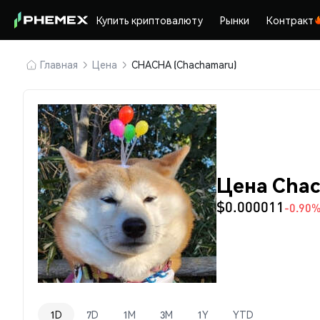
Купить криптовалюту
Рынки
Контракт
Главная
Цена
CHACHA (Chachamaru)
Цена Cha
$0.000011
-0.90
1D
7D
1M
3M
1Y
YTD