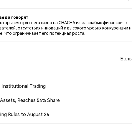
ем по CHACHA. 60.61% твитов были нейтральными по
витах.
веди говорят
сторы смотрят негативно на CHACHA из-за слабых финансовых
зателей, отсутствия инноваций и высокого уровня конкуренции н
е, что ограничивает его потенциал роста.
Боль
Institutional Trading
 Assets, Reaches 54% Share
ing Rules to August 26