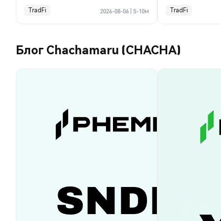
TradFi
TradFi
2026-08-06
|
5-10м
Блог Chachamaru (CHACHA)