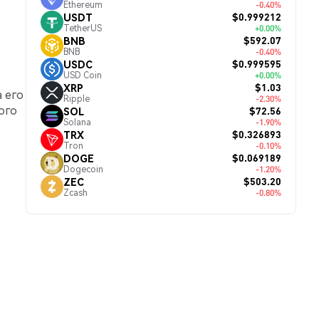
Ethereum
-0.40%
$0.999212
USDT
TetherUS
+0.00%
$592.07
BNB
BNB
-0.40%
$0.999595
USDC
USD Coin
+0.00%
$1.03
XRP
 а его
Ripple
-2.30%
ого
$72.56
SOL
Solana
-1.90%
$0.326893
TRX
Tron
-0.10%
$0.069189
DOGE
Dogecoin
-1.20%
$503.20
ZEC
Zcash
-0.80%