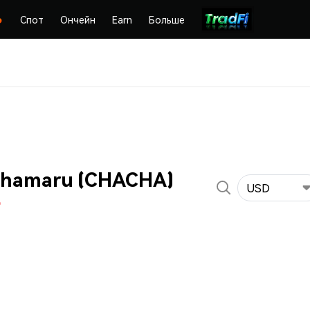
Спот
Ончейн
Earn
Больше
chamaru (CHACHA)
USD
%