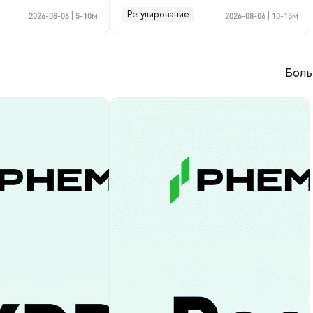
криптосделке по Ормузу
Регулирование
2026-08-06
|
5-10м
2026-08-06
|
10-15м
Боль