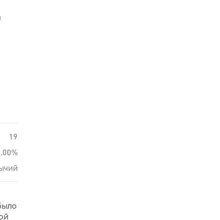
й
19
0.00%
ычий
было
ой