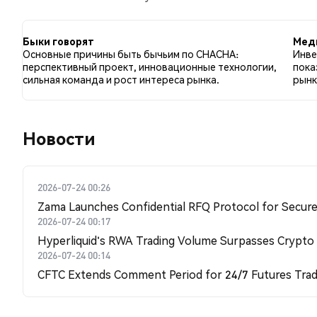
по сравнению с 12.12% твитов с медвежьим настро
отношению к CHACHA. Эти данные основаны на 33 т
Быки говорят
Мед
Основные причины быть бычьим по CHACHA:
Инве
перспективный проект, инновационные технологии,
пока
сильная команда и рост интереса рынка.
рынк
Новости
2026-07-24 00:26
Zama Launches Confidential RFQ Protocol for Secure 
2026-07-24 00:17
Hyperliquid's RWA Trading Volume Surpasses Crypto
2026-07-24 00:14
CFTC Extends Comment Period for 24/7 Futures Trad