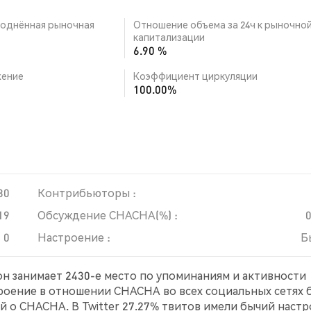
однённая рыночная
Отношение объема за 24ч к рыночно
капитализации
6.90 %
ение
Коэффициент циркуляции
100.00%
30
Контрибьюторы :
19
Обсуждение CHACHA(%) :
0
Настроение :
Б
он занимает 2430-е место по упоминаниям и активности
троение в отношении CHACHA во всех социальных сетях 
й о CHACHA. В Twitter 27.27% твитов имели бычий настр