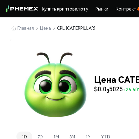
Купить криптовалюту
Рынки
Контракт
Главная
Цена
CPL (CATERPILLAR)
Цена CATE
$0.0
5025
+26.6
8
1D
7D
1M
3M
1Y
YTD