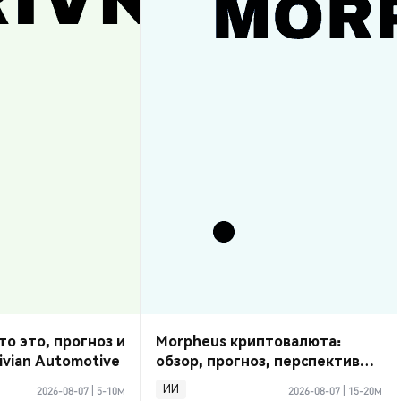
то это, прогноз и
Morpheus криптовалюта:
ivian Automotive
обзор, прогноз, перспективы
2026
ИИ
2026-08-07
|
5-10м
2026-08-07
|
15-20м