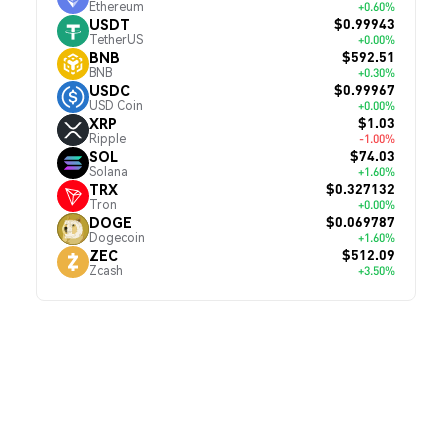
Ethereum
+0.60%
$0.99943
USDT
TetherUS
+0.00%
$592.51
BNB
BNB
+0.30%
$0.99967
USDC
USD Coin
+0.00%
$1.03
XRP
Ripple
-1.00%
$74.03
SOL
Solana
+1.60%
$0.327132
TRX
Tron
+0.00%
$0.069787
DOGE
Dogecoin
+1.60%
$512.09
ZEC
Zcash
+3.50%