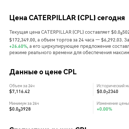
Цена CATERPILLAR (CPL) сегодня
Текущая цена CATERPILLAR (CPL) составляет $0.0
50
8
$172,349.00, а объем торгов за 24 часа — $6,292.03.
+26.60%
, а его циркулирующее предложение состав
режиме реального времени для обеспечения макси
Данные о цене CPL
Объем за 24ч
Исторический м
$7,116.42
$0.0
2340
7
Минимум за 24ч
Изменение цены 
$0.0
3928
+0.00%
8