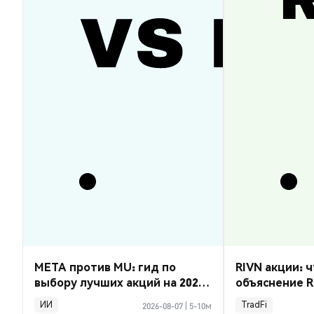
META против MU: гид по
RIVN акции: ч
выбору лучших акций на 2026
объяснение R
год
ИИ
TradFi
2026-08-07
|
5-10м