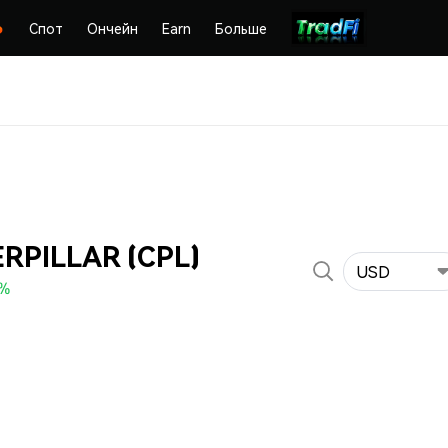
Спот
Ончейн
Earn
Больше
RPILLAR (CPL)
USD
0%