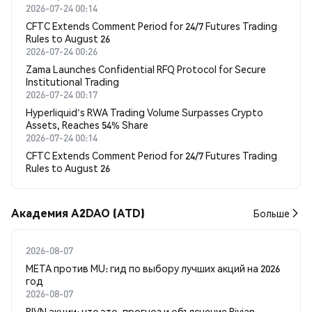
2026-07-24 00:14
CFTC Extends Comment Period for 24/7 Futures Trading
Rules to August 26
2026-07-24 00:26
Zama Launches Confidential RFQ Protocol for Secure
Institutional Trading
2026-07-24 00:17
Hyperliquid's RWA Trading Volume Surpasses Crypto
Assets, Reaches 54% Share
2026-07-24 00:14
CFTC Extends Comment Period for 24/7 Futures Trading
Rules to August 26
Академия A2DAO (ATD)
Больше
2026-08-07
META против MU: гид по выбору лучших акций на 2026
год
2026-08-07
RIVN акции: что это, прогноз и объяснение Rivian