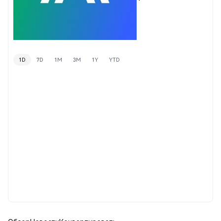
1D
7D
1M
3M
1Y
YTD