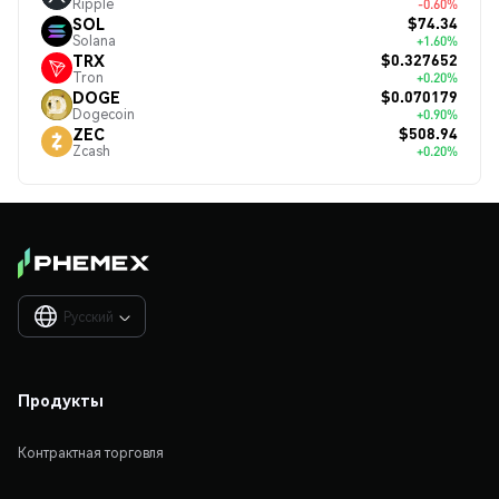
Ripple
-0.60%
$74.34
SOL
Solana
+1.60%
$0.327652
TRX
Tron
+0.20%
$0.070179
DOGE
Dogecoin
+0.90%
$508.94
ZEC
Zcash
+0.20%
Русский

Продукты
Контрактная торговля