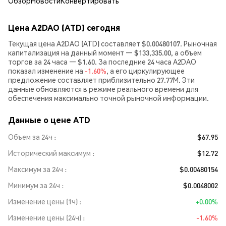
Обзор
Новости
Конвертировать
Цена A2DAO (ATD) сегодня
Текущая цена A2DAO (ATD) составляет $0.00480107. Рыночная
капитализация на данный момент — $133,335.00, а объем
торгов за 24 часа — $1.60. За последние 24 часа A2DAO
показал изменение на
-1.60%
, а его циркулирующее
предложение составляет приблизительно 27.77M. Эти
данные обновляются в режиме реального времени для
обеспечения максимально точной рыночной информации.
Данные о цене ATD
Объем за 24ч
$67.95
Исторический максимум
$12.72
Максимум за 24ч
$0.00480154
Минимум за 24ч
$0.0048002
Изменение цены (1ч)
+0.00%
Изменение цены (24ч)
-1.60%