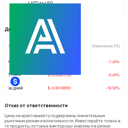
1 ATD to USD
$0.00480107
Движения цены A2DAO (ATD)
Изменение
Период
Изменение (%)
суммы
Сегодня
$-0.00007807
-1.60%
7 дней
$-0.00001928
-0.40%
30 дней
$-0.00108981
-18.50%
Отказ от ответственности
Цены на криптовалюту подвержены значительным
рыночным рискам и волатильности. Инвестируйте только в
те продукты, которые вам хорошо знакомы и в рисках