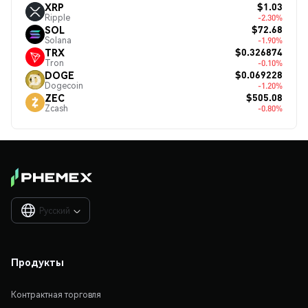
$1.03
XRP
Ripple
-2.30%
$72.68
SOL
Solana
-1.90%
$0.326874
TRX
Tron
-0.10%
$0.069228
DOGE
Dogecoin
-1.20%
$505.08
ZEC
Zcash
-0.80%
Русский

Продукты
Контрактная торговля