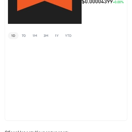
$0.00004399
+0.00%
1D
7D
1M
3M
1Y
YTD