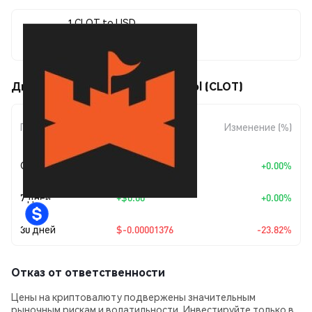
1 CLOT to USD
$0.00004399
Движения цены Camelot Protocol (CLOT)
Изменение
Период
Изменение (%)
суммы
Сегодня
+
$0.00
+0.00%
7 дней
+
$0.00
+0.00%
30 дней
$-0.00001376
-23.82%
Отказ от ответственности
Цены на криптовалюту подвержены значительным
рыночным рискам и волатильности. Инвестируйте только в