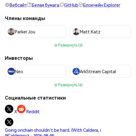
Вебсайт
Белая бумага
GitHub
Блокчейн Explorer
Члены команды
Parker Jou
Matt Katz
Развернуть (2)
Инвесторы
Neo
ArkStream Capital
Развернуть (6)
Социальные статистики
X
Reddit
Going onchain shouldn't be hard. (With Caldera, i
@Calderaxyz · 2026-08-05