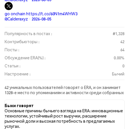
go onchain https://t.co/60N1m4WHW3
@Calderaxyz · 2026-08-05
Популярность в постах :
#1,328
Контрибьюторы :
42
Посты :
64
Обсуждение ERA(%) :
0.00%
Статьи :
0
Настроение :
Бычий
42 уникальных пользователей говорят о ERA, и он занимает
1328-е место по упоминаниям и активности среди собранных
постов. За последние 24 часа настроение в отношении ERA
во всех социальных сетях было Бычий. Всего было
Быки говорят
опубликовано 0 новостных статей о ERA. В Twitter 39.34%
Основные причины бычьего взгляда на ERA: инновационные
твитов имели бычий настрой по сравнению с 4.92% твитов с
технологии, устойчивый рост выручки, расширение
медвежьим настроем по ERA. 55.74% твитов были
рыночной доли и высокая потребность в предлагаемых
нейтральными по отношению к ERA. Эти данные основаны на
услугах.
61 твитах.