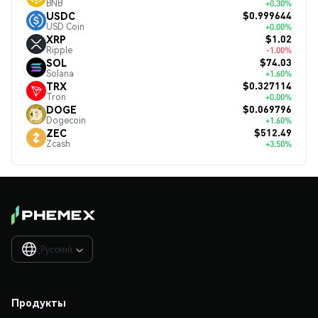
BNB
+0.30%
$0.999644
USDC
USD Coin
+0.00%
$1.02
XRP
Ripple
-1.00%
$74.03
SOL
Solana
+1.60%
$0.327114
TRX
Tron
+0.00%
$0.069796
DOGE
Dogecoin
+1.60%
$512.49
ZEC
Zcash
+3.50%
Русский

Продукты