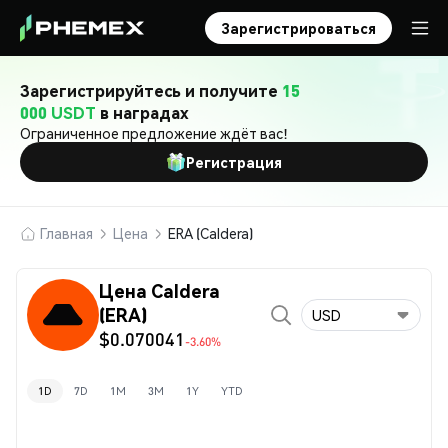
Зарегистрироваться
Зарегистрируйтесь и получите
15
000 USDT
в наградах
Ограниченное предложение ждёт вас!
Регистрация
Главная
Цена
ERA (Caldera)
Цена Caldera
(ERA)
USD
$0.070041
-3.60%
1D
7D
1M
3M
1Y
YTD