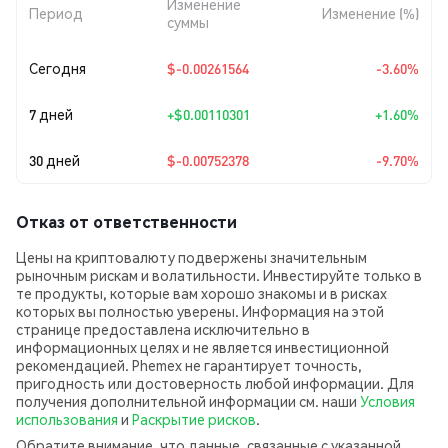
Изменение
Период
Изменение (%)
суммы
Сегодня
$-0.00261564
-3.60%
7 дней
+
$0.00110301
+1.60%
30 дней
$-0.00752378
-9.70%
Отказ от ответственности
Цены на криптовалюту подвержены значительным
рыночным рискам и волатильности. Инвестируйте только в
те продукты, которые вам хорошо знакомы и в рисках
которых вы полностью уверены. Информация на этой
странице предоставлена исключительно в
информационных целях и не является инвестиционной
рекомендацией. Phemex не гарантирует точность,
пригодность или достоверность любой информации. Для
получения дополнительной информации см. наши
Условия
использования
и
Раскрытие рисков
.
Обратите внимание, что данные, связанные с указанной