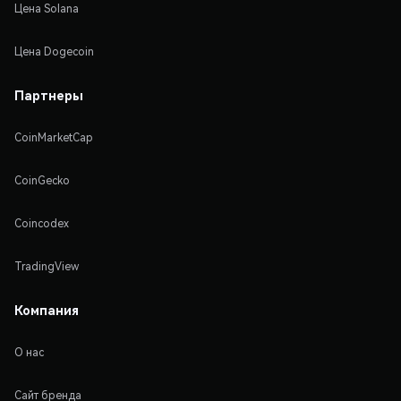
Цена Solana
Цена Dogecoin
Партнеры
CoinMarketCap
CoinGecko
Coincodex
TradingView
Компания
О нас
Сайт бренда