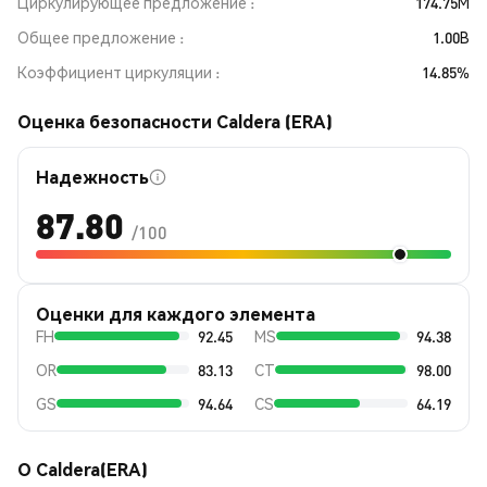
Циркулирующее предложение
174.75M
Общее предложение
1.00B
Коэффициент циркуляции
14.85%
Оценка безопасности Caldera (ERA)
Надежность
87.80
/100
Оценки для каждого элемента
FH
92.45
MS
94.38
OR
83.13
CT
98.00
GS
94.64
CS
64.19
О Caldera(ERA)