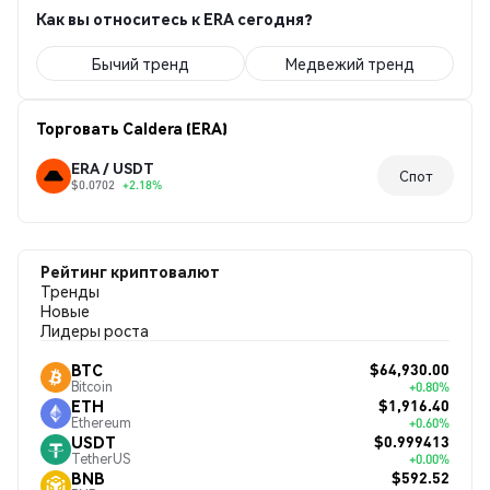
Как вы относитесь к ERA сегодня?
Бычий тренд
Медвежий тренд
Торговать Caldera (ERA)
ERA / USDT
Спот
$0.0702
+2.18%
Рейтинг криптовалют
Тренды
Новые
Лидеры роста
$64,930.00
BTC
Bitcoin
+0.80%
$1,916.40
ETH
Ethereum
+0.60%
$0.999413
USDT
TetherUS
+0.00%
$592.52
BNB