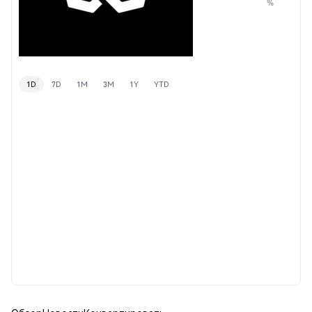
%
1D
7D
1M
3M
1Y
YTD