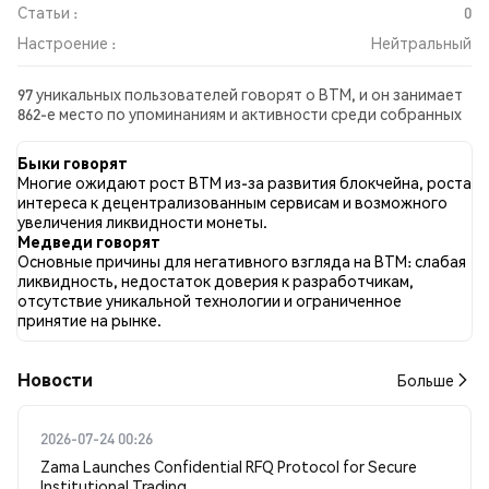
Статьи :
0
Настроение :
Нейтральный
97 уникальных пользователей говорят о BTM, и он занимает
862-е место по упоминаниям и активности среди собранных
постов. За последние 24 часа настроение в отношении BTM
во всех социальных сетях было Нейтральный. Всего было
Быки говорят
опубликовано 0 новостных статей о BTM. В Twitter 9.52%
Многие ожидают рост BTM из-за развития блокчейна, роста
твитов имели бычий настрой по сравнению с 4.76% твитов с
интереса к децентрализованным сервисам и возможного
медвежьим настроем по BTM. 85.71% твитов были
увеличения ликвидности монеты.
нейтральными по отношению к BTM. Эти данные основаны
Медведи говорят
на 63 твитах.
Основные причины для негативного взгляда на BTM: слабая
ликвидность, недостаток доверия к разработчикам,
отсутствие уникальной технологии и ограниченное
принятие на рынке.
Новости
Больше
2026-07-24 00:26
Zama Launches Confidential RFQ Protocol for Secure
Institutional Trading