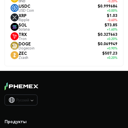
BNB
-0.20%
$0.999684
USDC
USD Coin
+0.00%
$1.03
XRP
Ripple
-0.60%
$73.85
SOL
Solana
+1.60%
$0.327663
TRX
Tron
+0.20%
$0.069949
DOGE
Dogecoin
+0.90%
$507.23
ZEC
Zcash
+0.20%
Русский

Продукты