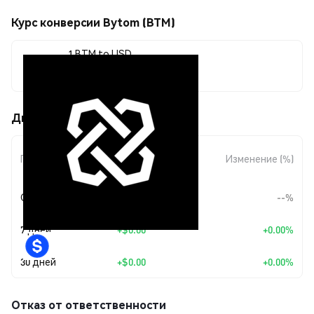
Курс конверсии Bytom (BTM)
1 BTM to USD
$0.00038022
Движения цены Bytom (BTM)
Изменение
Период
Изменение (%)
суммы
Сегодня
--
--%
7 дней
+
$0.00
+0.00%
30 дней
+
$0.00
+0.00%
Отказ от ответственности