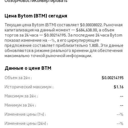
Обзор
Новости
Конвертировать
Цена Bytom (BTM) сегодня
Текущая цена Bytom (BTM) составляет $0.00038022. Рыночная
капитализация на данный момент — $684,638.00, а объем
торгов за 24 часа — $0.00214195. За последние 24 часа Bytom
показал изменение на
--%
, а его циркулирующее
предложение составляет приблизительно 1.80B. Эти данные
обновляются в режиме реального времени для обеспечения
максимально точной рыночной информации.
Данные о цене BTM
Объем за 24ч
$0.00214195
Исторический максимум
$1.16
Максимум за 24ч
--
Минимум за 24ч
--
Изменение цены (1ч)
--%
Изменение цены (24ч)
--%