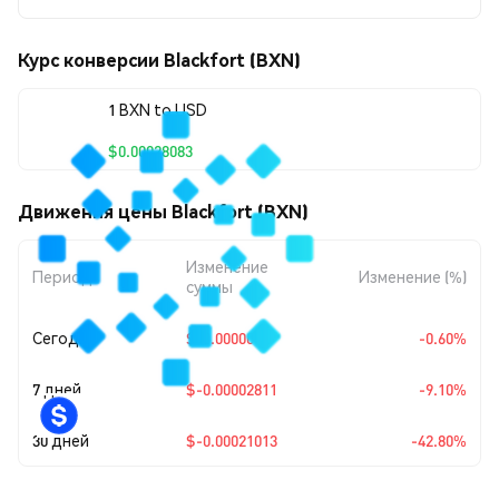
Курс конверсии Blackfort (BXN)
1 BXN to USD
$0.00028083
Движения цены Blackfort (BXN)
Изменение
Период
Изменение (%)
суммы
Сегодня
$-0.0000017
-0.60%
7 дней
$-0.00002811
-9.10%
30 дней
$-0.00021013
-42.80%