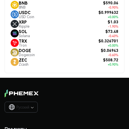
$590.06
BNB
BNB
-0.90%
$0.999632
USDC
USD Coin
+0.00%
$1.03
XRP
Ripple
-1.90%
$73.48
SOL
Solana
-0.40%
$0.326701
TRX
Tron
+0.00%
$0.06943
DOGE
Dogecoin
-0.60%
$508.72
ZEC
Zcash
+0.90%
Русский

Продукты