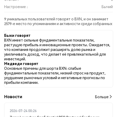
Настроение :
Бычий
9 уникальных пользователей говорят о BXN, и он занимает
2579-е место по упоминаниям и активности среди собранных
постов. За последние 24 часа настроение в отношении BXN
во всех социальных сетях было Бычий. Всего было
Быки говорят
опубликовано 0 новостных статей о BXN. В Twitter 33.33%
BXN имеет сильные фундаментальные показатели,
твитов имели бычий настрой по сравнению с 20.00% твитов с
растущую прибыль и инновационные проекты. Ожидается,
медвежьим настроем по BXN. 46.67% твитов были
что компания продолжит расширять долю рынка и
нейтральными по отношению к BXN. Эти данные основаны
увеличивать доход, что делает её привлекательной для
на 15 твитах.
инвестиций.
Медведи говорят
Основные причины для шорта BXN: слабые
фундаментальные показатели, низкий спрос на продукт,
ухудшение рыночных условий и негативные прогнозы по
прибыли компании.
Новости
Больше
2026-07-24 00:26