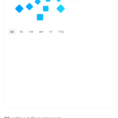
1D
7D
1M
3M
1Y
YTD