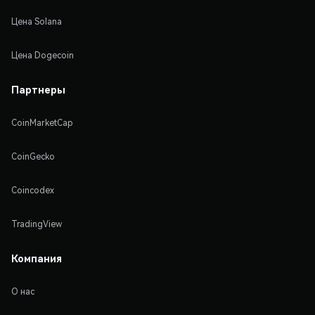
Цена Solana
Цена Dogecoin
Партнеры
CoinMarketCap
CoinGecko
Coincodex
TradingView
Компания
О нас