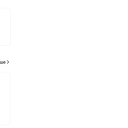
ию к
я
ше