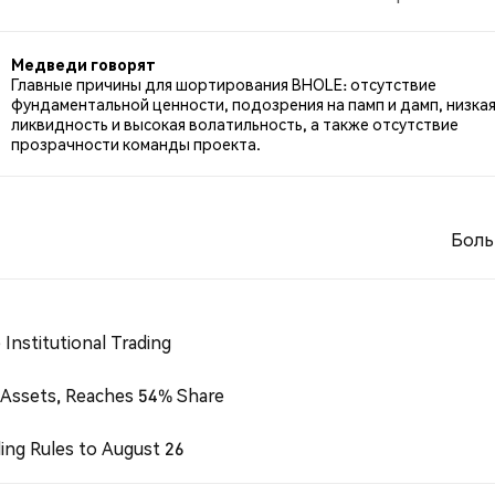
о BHOLE. NaN% твитов были нейтральными по отношен
Медведи говорят
Главные причины для шортирования BHOLE: отсутствие
фундаментальной ценности, подозрения на памп и дамп, низка
ликвидность и высокая волатильность, а также отсутствие
прозрачности команды проекта.
Боль
Institutional Trading
 Assets, Reaches 54% Share
ing Rules to August 26