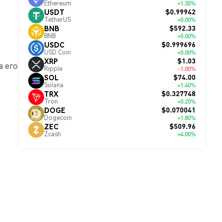
Ethereum
+1.30%
$0.99942
USDT
TetherUS
+0.00%
$592.33
BNB
BNB
+0.00%
$0.999696
USDC
USD Coin
+0.00%
$1.03
XRP
 а его
Ripple
-1.00%
$74.00
SOL
Solana
+1.40%
$0.327748
TRX
Tron
+0.20%
$0.070041
DOGE
Dogecoin
+1.80%
$509.96
ZEC
Zcash
+4.00%