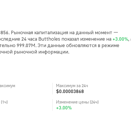
03856. Рыночная капитализация на данный момент —
 последние 24 часа Buttholes показал изменение на
+3.00%
,
ельно 999.07M. Эти данные обновляются в режиме
точной рыночной информации.
аксимум
Максимум за 24ч
$0.00003868
(1ч)
Изменение цены (24ч)
+3.00%