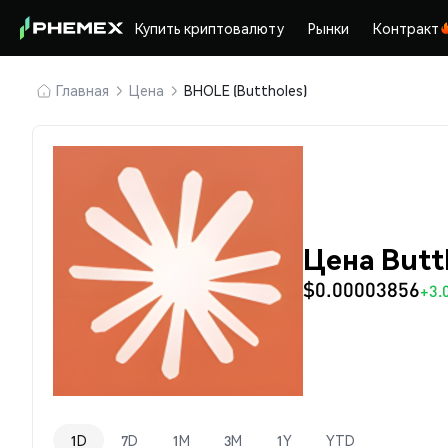
Купить криптовалюту
Рынки
Контракт
Главная
Цена
BHOLE (Buttholes)
Цена Butt
$0.00003856
+3.
1D
7D
1M
3M
1Y
YTD