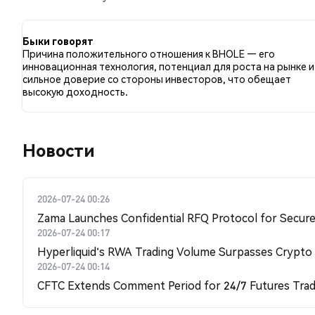
сравнению с NaN% твитов с медвежьим настроем п
BHOLE. Эти данные основаны на 0 твитах.
Быки говорят
Причина положительного отношения к BHOLE — его
инновационная технология, потенциал для роста на рынке и
сильное доверие со стороны инвесторов, что обещает
высокую доходность.
Новости
2026-07-24 00:26
Zama Launches Confidential RFQ Protocol for Secure 
2026-07-24 00:17
Hyperliquid's RWA Trading Volume Surpasses Crypto
2026-07-24 00:14
CFTC Extends Comment Period for 24/7 Futures Trad