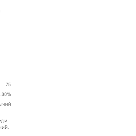
й
75
0.00%
ычий
еди
чий.