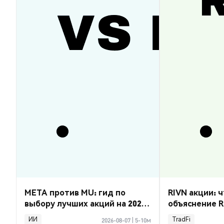
META против MU: гид по
RIVN акции: ч
выбору лучших акций на 2026
объяснение R
год
ИИ
TradFi
2026-08-07
|
5-10м