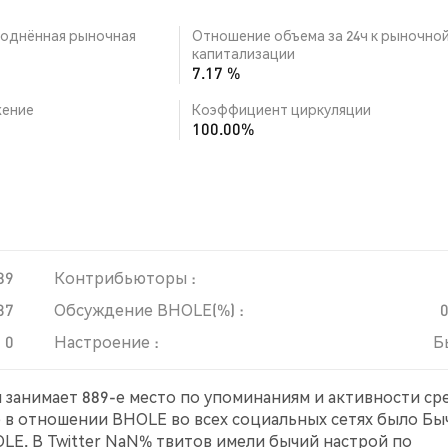
однённая рыночная
Отношение объема за 24ч к рыночно
капитализации
7.17 %
ение
Коэффициент циркуляции
100.00%
89
Контрибьюторы :
37
Обсуждение BHOLE(%) :
0
Настроение :
Б
н занимает 889-е место по упоминаниям и активности ср
е в отношении BHOLE во всех социальных сетях было Бы
LE. В Twitter NaN% твитов имели бычий настрой по