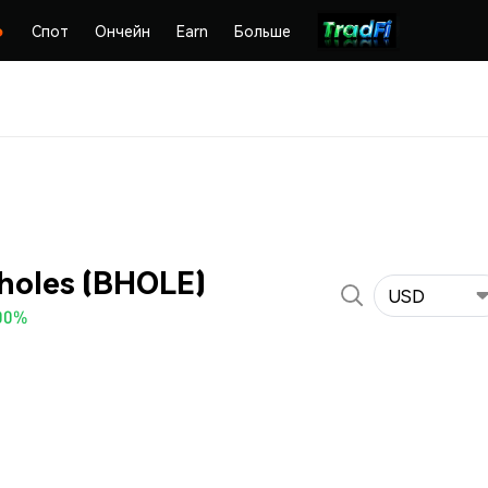
Спот
Ончейн
Earn
Больше
holes (BHOLE)
USD
00%