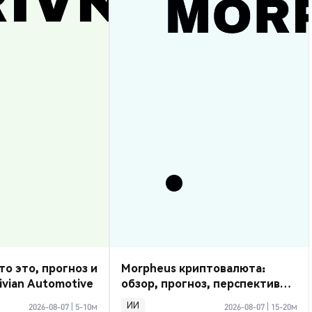
то это, прогноз и
Morpheus криптовалюта:
ivian Automotive
обзор, прогноз, перспективы
2026
ИИ
2026-08-07
|
5-10м
2026-08-07
|
15-20м