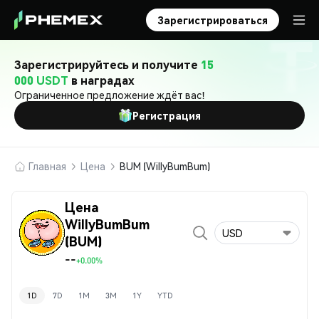
Зарегистрироваться
Зарегистрируйтесь и получите
15
000 USDT
в наградах
Ограниченное предложение ждёт вас!
Регистрация
Главная
Цена
BUM (WillyBumBum)
Цена
WillyBumBum
USD
(BUM)
--
+0.00%
1D
7D
1M
3M
1Y
YTD