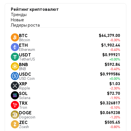
Рейтинг криптовалют
Тренды
Новые
Лидеры роста
$64,379.00
BTC
Bitcoin
-0.30%
$1,902.44
ETH
Ethereum
-0.40%
$0.99921
USDT
TetherUS
+0.00%
$592.84
BNB
BNB
-0.40%
$0.999586
USDC
USD Coin
+0.00%
$1.03
XRP
Ripple
-2.30%
$72.70
SOL
Solana
-1.90%
$0.326817
TRX
Tron
-0.10%
$0.069238
DOGE
Dogecoin
-1.20%
$505.45
ZEC
Zcash
-0.80%