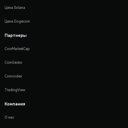
Цена Solana
Цена Dogecoin
Партнеры
CoinMarketCap
CoinGecko
Coincodex
TradingView
Компания
О нас