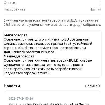
Статьи :
0
Настроение :
Бычий
5 уникальных пользователей говорят о BUILD, и он занимает
2963-е место по упоминаниям и активности среди собранных
постов. За последние 24 часа настроение в отношении
BUILD во всех социальных сетях было Бычий. Всего было
Быки говорят
опубликовано 0 новостных статей о BUILD. В Twitter 87.50%
Основные причины для оптимизма по BUILD: сильные
твитов имели бычий настрой по сравнению с 12.50% твитов с
финансовые показатели, рост рынка SaaS, устойчивый
медвежьим настроем по BUILD. 0.00% твитов были
спрос на cloud-технологии и хорошие перспективы
нейтральными по отношению к BUILD. Эти данные основаны
дальнейшего развития бизнеса.
на 8 твитах.
Медведи говорят
Основные причины снижения интереса к BUILD: слабые
фундаментальные показатели, отсутствие новых
партнерств, низкая активность разработчиков и
недостаток спроса на токен.
Новости
Больше
2026-07-24 00:26
Zama Launches Confidential RFQ Protocol for Secure