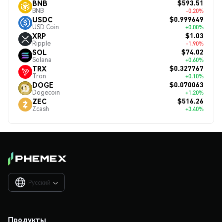
$593.51
BNB
BNB
-0.20%
$0.999649
USDC
USD Coin
+0.00%
$1.03
XRP
Ripple
-1.90%
$74.02
SOL
Solana
+0.60%
$0.327767
TRX
Tron
+0.10%
$0.070063
DOGE
Dogecoin
+1.20%
$516.26
ZEC
Zcash
+3.40%
Русский

Продукты