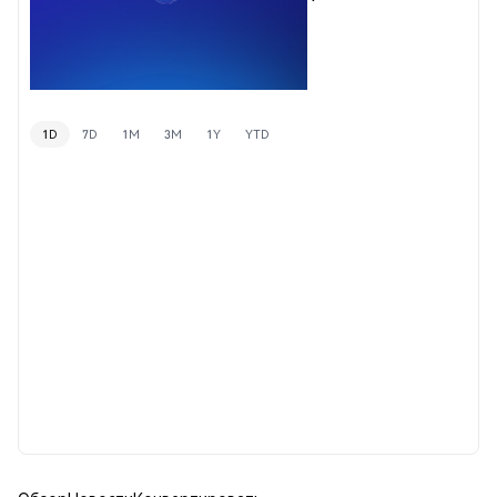
1D
7D
1M
3M
1Y
YTD