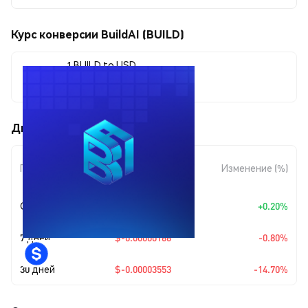
Курс конверсии BuildAI (BUILD)
1 BUILD to USD
$0.00020616
Движения цены BuildAI (BUILD)
Изменение
Период
Изменение (%)
суммы
Сегодня
+
$0.00000041
+0.20%
7 дней
$-0.00000166
-0.80%
30 дней
$-0.00003553
-14.70%