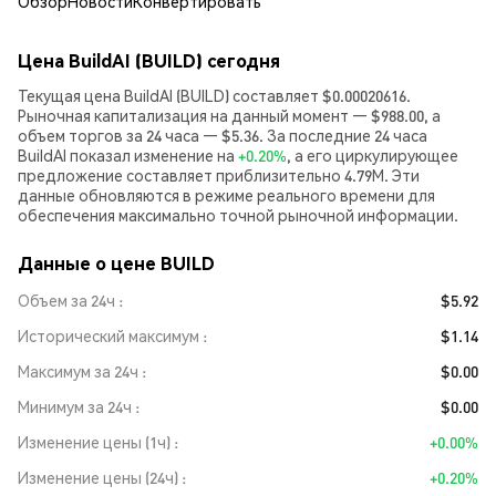
Обзор
Новости
Конвертировать
Цена BuildAI (BUILD) сегодня
Текущая цена BuildAI (BUILD) составляет $0.00020616.
Рыночная капитализация на данный момент — $988.00, а
объем торгов за 24 часа — $5.36. За последние 24 часа
BuildAI показал изменение на
+0.20%
, а его циркулирующее
предложение составляет приблизительно 4.79M. Эти
данные обновляются в режиме реального времени для
обеспечения максимально точной рыночной информации.
Данные о цене BUILD
Объем за 24ч
$5.92
Исторический максимум
$1.14
Максимум за 24ч
$0.00
Минимум за 24ч
$0.00
Изменение цены (1ч)
+0.00%
Изменение цены (24ч)
+0.20%