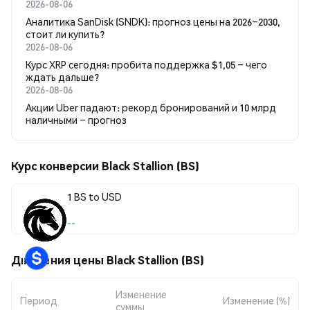
2026-08-06
Аналитика SanDisk (SNDK): прогноз цены на 2026–2030,
стоит ли купить?
2026-08-06
Курс XRP сегодня: пробита поддержка $1,05 – чего
ждать дальше?
2026-08-06
Акции Uber падают: рекорд бронирований и 10 млрд
наличными – прогноз
Курс конверсии Black Stallion (BS)
1 BS to USD
--
Движения цены Black Stallion (BS)
Изменение
Период
Изменение (%)
суммы