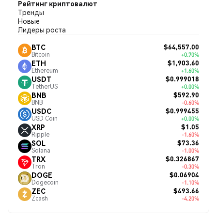
Рейтинг криптовалют
Тренды
Новые
Лидеры роста
$64,557.00
BTC
Bitcoin
+0.70%
$1,903.60
ETH
Ethereum
+1.60%
$0.999018
USDT
TetherUS
+0.00%
$592.90
BNB
BNB
-0.60%
$0.999455
USDC
USD Coin
+0.00%
$1.05
XRP
Ripple
-1.60%
$73.36
SOL
Solana
-1.00%
$0.326867
TRX
Tron
-0.30%
$0.06904
DOGE
Dogecoin
-1.10%
$493.66
ZEC
Zcash
-4.20%