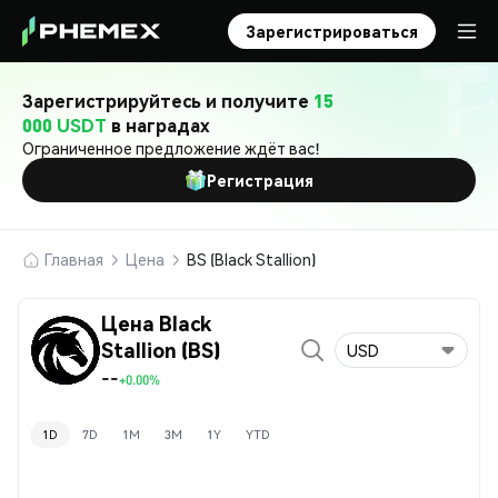
Зарегистрироваться
Зарегистрируйтесь и получите
15
000 USDT
в наградах
Ограниченное предложение ждёт вас!
Регистрация
Главная
Цена
BS (Black Stallion)
Цена Black
Stallion (BS)
USD
--
+0.00%
1D
7D
1M
3M
1Y
YTD