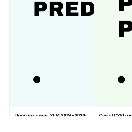
Прогноз цены XLM 2026–2030:
Cysic (CYS): 
восстановится ли Stellar
2026–2030 — 
Lumens?
Аналитика Рынка
Аналитика Рынка
2026-08-07
|
5-10м