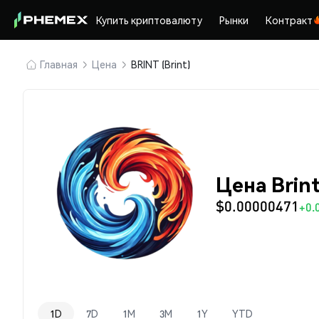
Купить криптовалюту
Рынки
Контракт
Главная
Цена
BRINT (Brint)
Цена Brint
$0.00000471
+0.
1D
7D
1M
3M
1Y
YTD