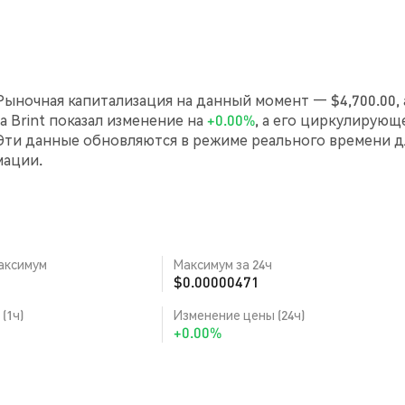
 Рыночная капитализация на данный момент — $4,700.00, 
са Brint показал изменение на
+0.00%
, а его циркулирующ
Эти данные обновляются в режиме реального времени д
мации.
аксимум
Максимум за 24ч
$0.00000471
(1ч)
Изменение цены (24ч)
+0.00%