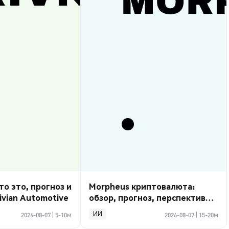
то это, прогноз и
Morpheus криптовалюта:
ivian Automotive
обзор, прогноз, перспективы
2026
ИИ
2026-08-07
|
5-10м
2026-08-07
|
15-20м