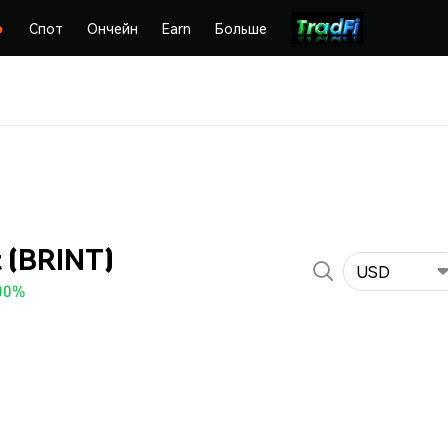
Спот
Ончейн
Earn
Больше
 (BRINT)
USD
00%