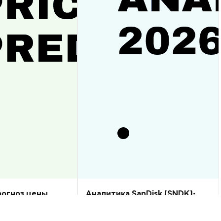
прогноз цены
Аналитика SanDisk (SNDK):
рост или спад?
прогноз цены на 2026–2030,
стоит ли купить?
Аналитика Рынка
2026-08-07
|
10-15м
2026-08-06
|
5-10м