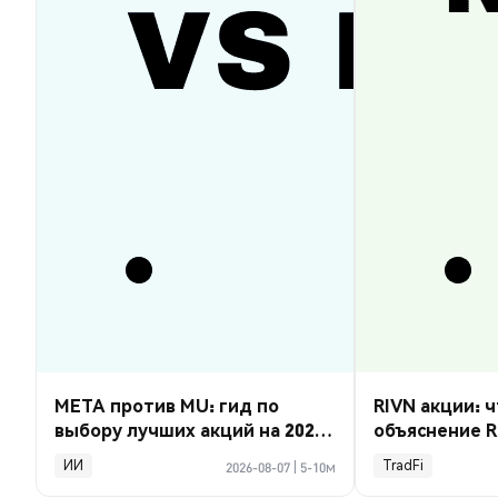
META против MU: гид по
RIVN акции: ч
выбору лучших акций на 2026
объяснение R
год
ИИ
TradFi
2026-08-07
|
5-10м