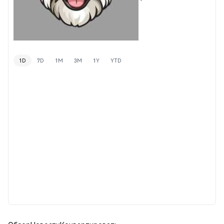
1D
7D
1M
3M
1Y
YTD