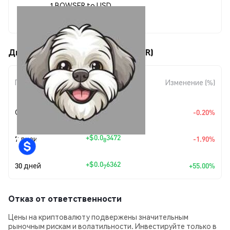
1 BOWSER to USD
$0.00000018
Движения цены Bowser (BOWSER)
Изменение
Период
Изменение (%)
суммы
+
$0.0
3593
Сегодня
-0.20%
9
+
$0.0
3472
7 дней
-1.90%
8
+
$0.0
6362
30 дней
+55.00%
7
Отказ от ответственности
Цены на криптовалюту подвержены значительным
рыночным рискам и волатильности. Инвестируйте только в