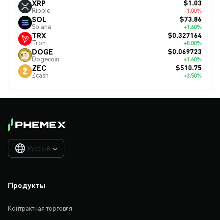
$1.03
XRP
Ripple
-1.00%
$73.86
SOL
Solana
+1.60%
$0.327164
TRX
Tron
+0.00%
$0.069723
DOGE
Dogecoin
+1.60%
$510.75
ZEC
Zcash
+3.50%
Русский

Продукты
Контрактная торговля