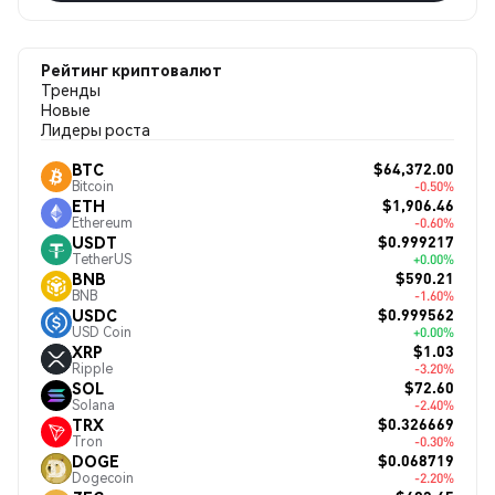
Рейтинг криптовалют
Тренды
Новые
Лидеры роста
$64,372.00
BTC
Bitcoin
-0.50%
$1,906.46
ETH
Ethereum
-0.60%
$0.999217
USDT
TetherUS
+0.00%
$590.21
BNB
BNB
-1.60%
$0.999562
USDC
USD Coin
+0.00%
$1.03
XRP
Ripple
-3.20%
$72.60
SOL
Solana
-2.40%
$0.326669
TRX
Tron
-0.30%
$0.068719
DOGE
Dogecoin
-2.20%