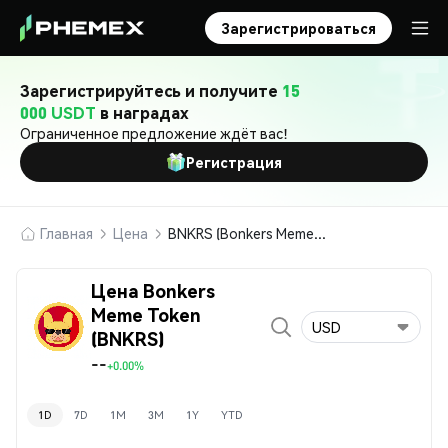
Зарегистрироваться
Зарегистрируйтесь и получите
15
000 USDT
в наградах
Ограниченное предложение ждёт вас!
Регистрация
Главная
Цена
BNKRS (Bonkers Meme Token)
Цена Bonkers
Meme Token
USD
(BNKRS)
--
+0.00%
1D
7D
1M
3M
1Y
YTD