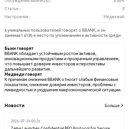
Обсуждение BBANK(%) :
0.00%
Статьи :
0
Настроение :
Медвежий
4 уникальных пользователей говорят о BBANK, и он
занимает 4135-е место по упоминаниям и активности среди
собранных постов. За последние 24 часа настроение в
отношении BBANK во всех социальных сетях было
Быки говорят
Медвежий. Всего было опубликовано 0 новостных статей о
BBANK обладает устойчивым ростом активов,
BBANK. В Twitter 0.00% твитов имели бычий настрой по
инновационными продуктами и прозрачным управлением,
сравнению с 77.78% твитов с медвежьим настроем по
что повышает доверие инвесторов и перспективы
BBANK. 22.22% твитов были нейтральными по отношению к
дальнейшего развития.
BBANK. Эти данные основаны на 9 твитах.
Медведи говорят
К причинам снижения BBANK относят слабые финансовые
показатели, снижение доверия инвесторов, проблемы с
ликвидностью и ухудшение макроэкономической ситуации.
Новости
Больше
2026-07-24 00:26
Zama Launches Confidential RFQ Protocol for Secure