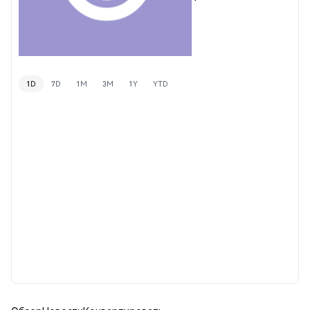
1D
7D
1M
3M
1Y
YTD