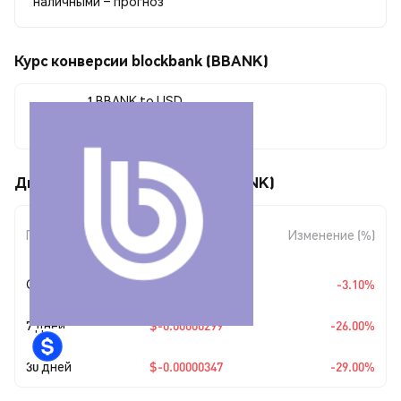
наличными – прогноз
Курс конверсии blockbank (BBANK)
1 BBANK to USD
$0.0000085
Движения цены blockbank (BBANK)
Изменение
Период
Изменение (%)
суммы
Сегодня
$-0.00000027
-3.10%
7 дней
$-0.00000299
-26.00%
30 дней
$-0.00000347
-29.00%