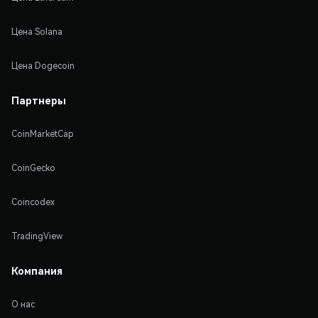
Цена Solana
Цена Dogecoin
Партнеры
CoinMarketCap
CoinGecko
Coincodex
TradingView
Компания
О нас