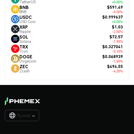
TetherUS
+0.00%
$591.49
BNB
BNB
-0.50%
$0.999637
USDC
USD Coin
+0.00%
$1.03
XRP
Ripple
-2.50%
$72.57
SOL
Solana
-1.90%
$0.327041
TRX
Tron
-0.10%
$0.068939
DOGE
Dogecoin
-1.50%
$494.55
ZEC
Zcash
-4.20%
Русский
