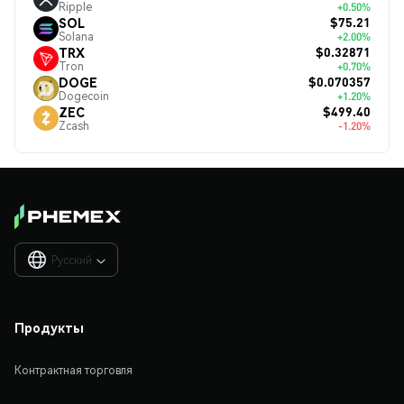
Ripple
+0.50%
$75.21
SOL
Solana
+2.00%
$0.32871
TRX
Tron
+0.70%
$0.070357
DOGE
Dogecoin
+1.20%
$499.40
ZEC
Zcash
-1.20%
Русский

Продукты
Контрактная торговля