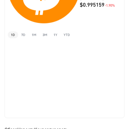
$0.995159
-1.90%
1D
7D
1M
3M
1Y
YTD