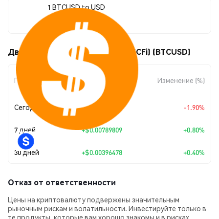
1 BTCUSD to USD
$0.995159
Движения цены Bitcoin USD (BTCFi) (BTCUSD)
Изменение
Период
Изменение (%)
суммы
Сегодня
-$0.019274
-1.90%
7 дней
+
$0.00789809
+0.80%
30 дней
+
$0.00396478
+0.40%
Отказ от ответственности
Цены на криптовалюту подвержены значительным
рыночным рискам и волатильности. Инвестируйте только в
те продукты, которые вам хорошо знакомы и в рисках