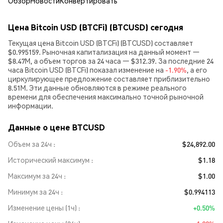
Обзор
Новости
Конвертировать
Цена Bitcoin USD (BTCFi) (BTCUSD) сегодня
Текущая цена Bitcoin USD (BTCFi) (BTCUSD) составляет
$0.995159. Рыночная капитализация на данный момент —
$8.47M, а объем торгов за 24 часа — $312.39. За последние 24
часа Bitcoin USD (BTCFi) показал изменение на
-1.90%
, а его
циркулирующее предложение составляет приблизительно
8.51M. Эти данные обновляются в режиме реального
времени для обеспечения максимально точной рыночной
информации.
Данные о цене BTCUSD
Объем за 24ч
$24,892.00
Исторический максимум
$1.18
Максимум за 24ч
$1.00
Минимум за 24ч
$0.994113
Изменение цены (1ч)
+0.50%