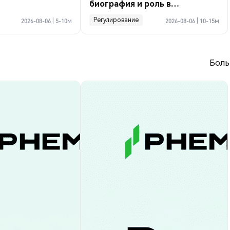
биография и роль в
криптосделке по Ормузу
Регулирование
2026-08-06
|
5-10м
2026-08-06
|
10-15м
Боль