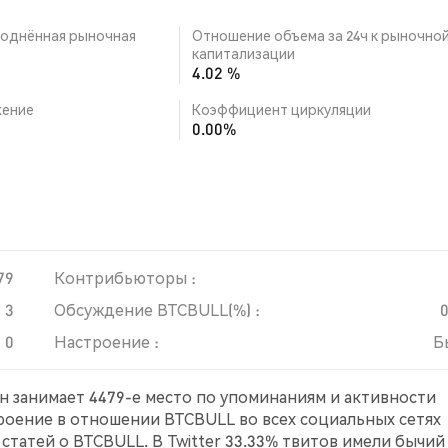
однённая рыночная
Отношение объема за 24ч к рыночно
капитализации
4.02 %
ение
Коэффициент циркуляции
0.00%
79
Контрибьюторы :
3
Обсуждение BTCBULL(%) :
0
Настроение :
Б
он занимает 4479-е место по упоминаниям и активности
троение в отношении BTCBULL во всех социальных сетях
статей о BTCBULL. В Twitter 33.33% твитов имели бычий