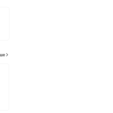
ми
ше