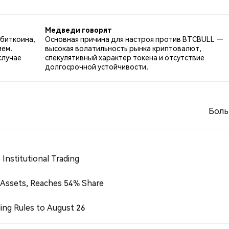
м настроем по BTCBULL. 33.33% твитов были нейтральны
 твитах.
Медведи говорят
биткоина,
Основная причина для настроя против BTCBULL —
ием.
высокая волатильность рынка криптовалют,
случае
спекулятивный характер токена и отсутствие
долгосрочной устойчивости.
Боль
Institutional Trading
 Assets, Reaches 54% Share
ing Rules to August 26