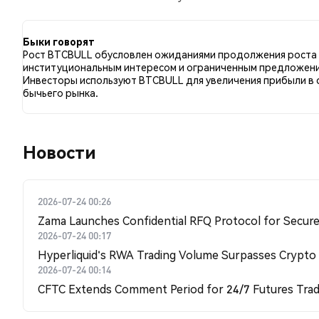
настрой по сравнению с 33.33% твитов с медвежьи
по отношению к BTCBULL. Эти данные основаны на 3
Быки говорят
Рост BTCBULL обусловлен ожиданиями продолжения роста 
институциональным интересом и ограниченным предложен
Инвесторы используют BTCBULL для увеличения прибыли в 
бычьего рынка.
Новости
2026-07-24 00:26
Zama Launches Confidential RFQ Protocol for Secure 
2026-07-24 00:17
Hyperliquid's RWA Trading Volume Surpasses Crypto
2026-07-24 00:14
CFTC Extends Comment Period for 24/7 Futures Trad