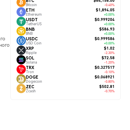
$64,158.00
BTC
Bitcoin
-0.40%
$1,894.05
ETH
Ethereum
+0.00%
$0.999204
USDT
TetherUS
+0.00%
$586.93
BNB
BNB
+0.00%
его
$0.999586
USDC
USD Coin
+0.00%
ного
$1.02
XRP
Ripple
-2.30%
$72.58
SOL
Solana
-1.20%
$0.327517
TRX
Tron
-0.10%
$0.068921
DOGE
Dogecoin
-0.80%
$502.81
ZEC
Zcash
-0.70%