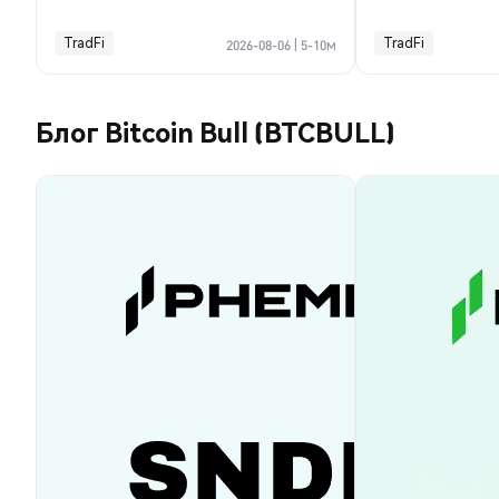
TradFi
TradFi
2026-08-06
|
5-10м
Блог Bitcoin Bull (BTCBULL)