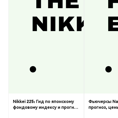
Nikkei 225: Гид по японскому
Фьючерсы Nas
фондовому индексу и прогноз
прогноз, цен
курса
торговать