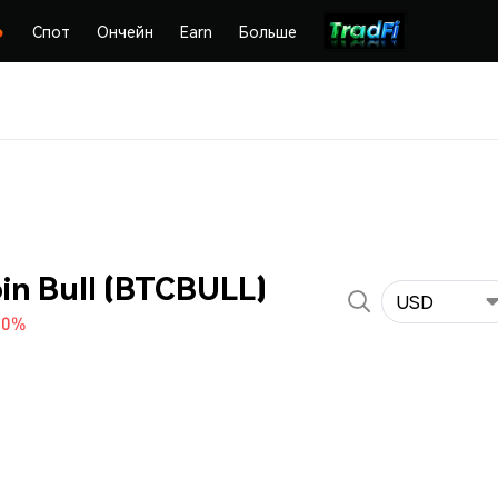
Спот
Ончейн
Earn
Больше
in Bull (BTCBULL)
USD
80%