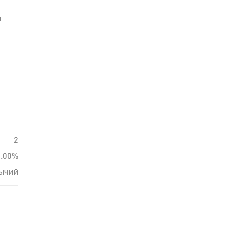
й
2
0.00%
ычий