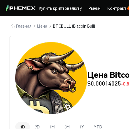
Купить криптовалюту
Рынки
Контракт
Главная
Цена
BTCBULL (Bitcoin Bull)
Цена Bitco
$0.00014025
-0.
1D
7D
1M
3M
1Y
YTD