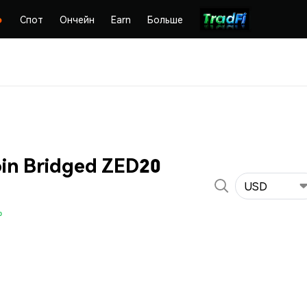
Спот
Ончейн
Earn
Больше
oin Bridged ZED20
USD
%