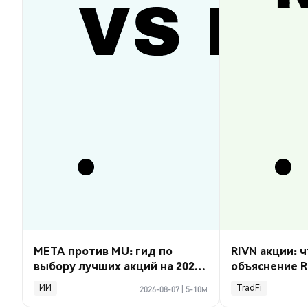
META против MU: гид по
RIVN акции: ч
выбору лучших акций на 2026
объяснение R
год
ИИ
TradFi
2026-08-07
|
5-10м