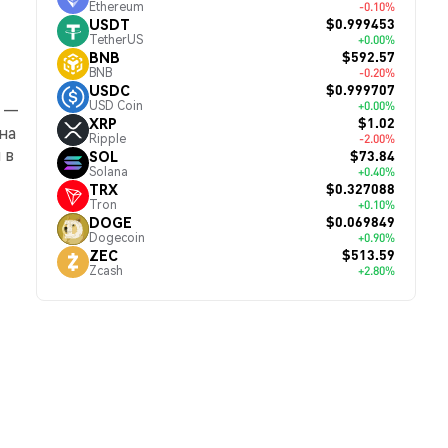
Ethereum
-0.10%
$0.999453
USDT
TetherUS
+0.00%
$592.57
BNB
BNB
-0.20%
$0.999707
USDC
USD Coin
+0.00%
т —
$1.02
XRP
 на
Ripple
-2.00%
 в
$73.84
SOL
Solana
+0.40%
$0.327088
TRX
Tron
+0.10%
$0.069849
DOGE
Dogecoin
+0.90%
$513.59
ZEC
Zcash
+2.80%