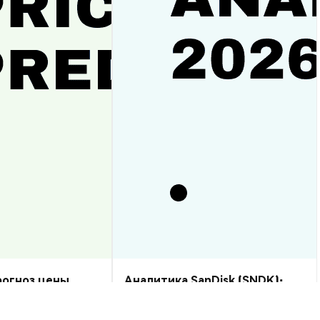
прогноз цены
Аналитика SanDisk (SNDK):
рост или спад?
прогноз цены на 2026–2030,
стоит ли купить?
Аналитика Рынка
2026-08-07
|
10-15м
2026-08-06
|
5-10м