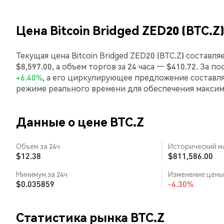
Цена Bitcoin Bridged ZED20 (BTC.Z
Текущая цена Bitcoin Bridged ZED20 (BTC.Z) состав
$8,597.00, а объем торгов за 24 часа — $410.72. За п
+6.40%
, а его циркулирующее предложение составля
режиме реального времени для обеспечения макси
Данные о цене BTC.Z
Объем за 24ч
Исторический м
$12.38
$811,586.00
Минимум за 24ч
Изменение цены 
$0.035859
-4.30%
Статистика рынка BTC.Z