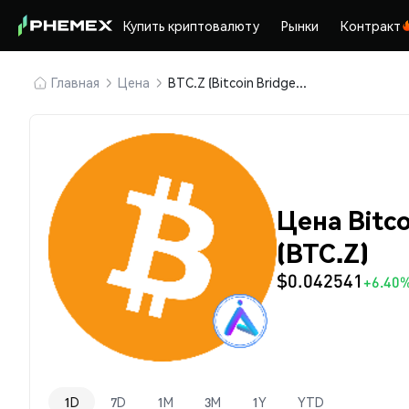
Купить криптовалюту
Рынки
Контракт
Главная
Цена
BTC.Z (Bitcoin Bridged ZED20)
Цена Bitc
(BTC.Z)
$0.042541
+6.40
1D
7D
1M
3M
1Y
YTD