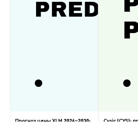
Прогноз цены XLM 2026–2030:
Cysic (CYS): 
восстановится ли Stellar
2026–2030 — 
Lumens?
Аналитика Рынка
Аналитика Рынка
2026-08-07
|
5-10м