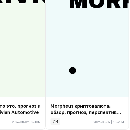
то это, прогноз и
Morpheus криптовалюта:
ivian Automotive
обзор, прогноз, перспективы
2026
ИИ
2026-08-07
|
5-10м
2026-08-07
|
15-20м