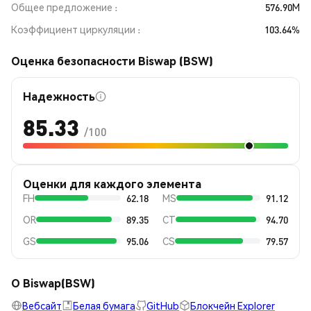
Общее предложение
576.90M
Коэффициент циркуляции
103.64%
Оценка безопасности Biswap (BSW)
Надежность
85.33
/100
Оценки для каждого элемента
FH
62.18
MS
91.12
OR
89.35
CT
94.70
GS
95.06
CS
79.57
О Biswap(BSW)
Вебсайт
Белая бумага
GitHub
Блокчейн Explorer