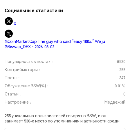
Социальные статистики
X
@CoinMarketCap The guy who said “easy 100x.” We ju
@Biswap_DEX · 2026-08-02
Популярность в постах :
#530
Контрибьюторы :
255
Посты :
347
Обсуждение BSW(%) :
0.01%
Статьи :
0
Настроение :
Медвежий
255 уникальных пользователей говорят о BSW, и он
занимает 530-е место по упоминаниям и активности среди
собранных постов. За последние 24 часа настроение в