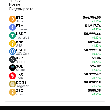
Новые
Лидеры роста
$64,954.00
BTC
Bitcoin
+1.10%
$1,917.74
ETH
Ethereum
+0.80%
$0.999466
USDT
TetherUS
+0.00%
$594.53
BNB
BNB
+1.50%
$0.999718
USDC
USD Coin
+0.00%
$1.04
XRP
Ripple
+0.70%
$74.82
SOL
Solana
+2.50%
$0.327547
TRX
Tron
+0.20%
$0.070318
DOGE
Dogecoin
+1.50%
$505.38
ZEC
Zcash
+0.60%