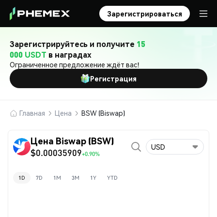
Зарегистрироваться
Зарегистрируйтесь и получите
15
000 USDT
в наградах
Ограниченное предложение ждёт вас!
Регистрация
Главная
Цена
BSW (Biswap)
Цена Biswap (BSW)
USD
$0.00035909
+0.90%
1D
7D
1M
3M
1Y
YTD