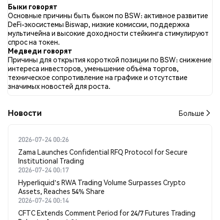
отношении BSW во всех социальных сетях было Медвежий.
Быки говорят
Всего было опубликовано 0 новостных статей о BSW. В
Основные причины быть быком по BSW: активное развитие
Twitter 5.41% твитов имели бычий настрой по сравнению с
DeFi-экосистемы Biswap, низкие комиссии, поддержка
46.72% твитов с медвежьим настроем по BSW. 47.86% твитов
мультичейна и высокие доходности стейкинга стимулируют
были нейтральными по отношению к BSW. Эти данные
спрос на токен.
основаны на 347 твитах.
Медведи говорят
Причины для открытия короткой позиции по BSW: снижение
интереса инвесторов, уменьшение объёма торгов,
техническое сопротивление на графике и отсутствие
значимых новостей для роста.
Новости
Больше
2026-07-24 00:26
Zama Launches Confidential RFQ Protocol for Secure
Institutional Trading
2026-07-24 00:17
Hyperliquid's RWA Trading Volume Surpasses Crypto
Assets, Reaches 54% Share
2026-07-24 00:14
CFTC Extends Comment Period for 24/7 Futures Trading