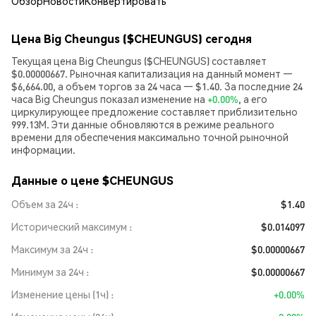
Обзор
Новости
Конвертировать
Цена Big Cheungus ($CHEUNGUS) сегодня
Текущая цена Big Cheungus ($CHEUNGUS) составляет
$0.00000667. Рыночная капитализация на данный момент —
$6,664.00, а объем торгов за 24 часа — $1.40. За последние 24
часа Big Cheungus показал изменение на
+0.00%
, а его
циркулирующее предложение составляет приблизительно
999.13M. Эти данные обновляются в режиме реального
времени для обеспечения максимально точной рыночной
информации.
Данные о цене $CHEUNGUS
Объем за 24ч
$1.40
Исторический максимум
$0.014097
Максимум за 24ч
$0.00000667
Минимум за 24ч
$0.00000667
Изменение цены (1ч)
+0.00%