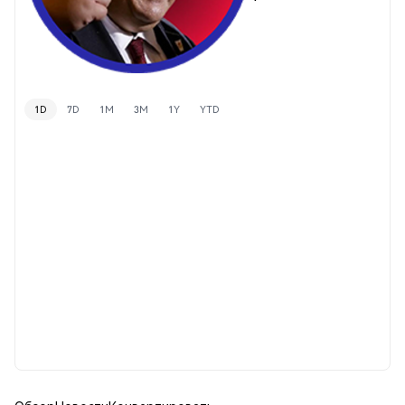
1D
7D
1M
3M
1Y
YTD