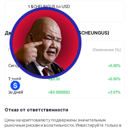
1 $CHEUNGUS to USD
$0.00000667
Движения цены Big Cheungus ($CHEUNGUS)
Изменение
Период
Изменение (%)
суммы
Сегодня
+
$0.00
+0.00%
7 дней
+
$0.00
+0.00%
30 дней
+
$0.0000002
+3.07%
Отказ от ответственности
Цены на криптовалюту подвержены значительным
рыночным рискам и волатильности. Инвестируйте только в