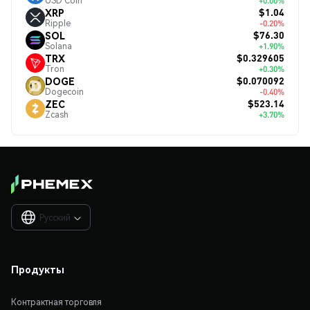
USD Coin
+0.00%
$1.04
XRP
Ripple
-0.20%
$76.30
SOL
Solana
+1.90%
$0.329605
TRX
Tron
+0.30%
$0.070092
DOGE
Dogecoin
-0.40%
$523.14
ZEC
Zcash
+3.70%
Русский

Продукты
Контрактная торговля