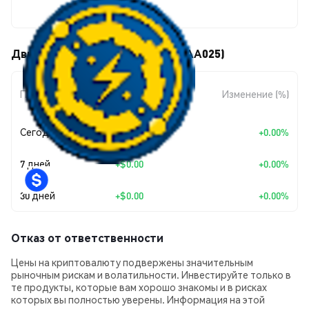
$0.0000002
Движения цены Beskar (BSK-BAA025)
Изменение
Период
Изменение (%)
суммы
Сегодня
+
$0.00
+0.00%
7 дней
+
$0.00
+0.00%
30 дней
+
$0.00
+0.00%
Отказ от ответственности
Цены на криптовалюту подвержены значительным
рыночным рискам и волатильности. Инвестируйте только в
те продукты, которые вам хорошо знакомы и в рисках
которых вы полностью уверены. Информация на этой