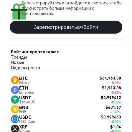
Зарегистрируйтесь или войдите в систему, чтобы
просмотреть больше информации о
криптовалютах.
Зарегистрироваться/Войти
Рейтинг криптовалют
Тренды
Новые
Лидеры роста
$64,763.00
BTC
Bitcoin
-0.30%
$1,913.38
ETH
Ethereum
-0.20%
$0.999412
USDT
TetherUS
+0.00%
$601.67
BNB
BNB
+1.40%
$0.999663
USDC
USD Coin
+0.00%
$1.04
XRP
Ripple
+0.10%