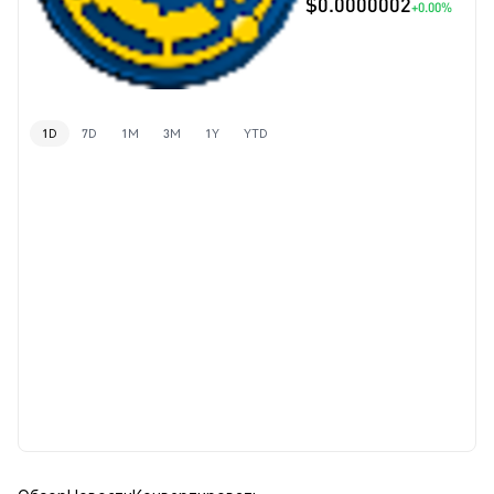
$0.0000002
+0.00%
1D
7D
1M
3M
1Y
YTD