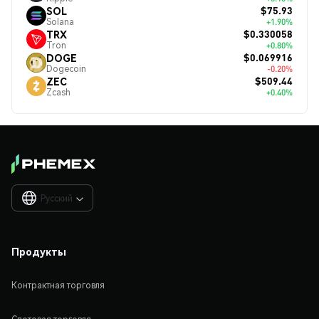
$75.93
SOL
Solana
+1.90%
$0.330058
TRX
Tron
+0.80%
$0.069916
DOGE
Dogecoin
-0.20%
$509.44
ZEC
Zcash
+0.40%
Русский

Продукты
Контрактная торговля