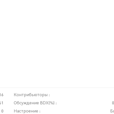
16
Контрибьюторы :
61
Обсуждение BDX(%) :
0
Настроение :
Б