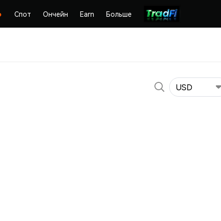
Спот
Ончейн
Earn
Больше
USD