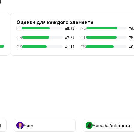
)
Оценки для каждого элемента
FH
68.87
MS
76
OR
67.59
CT
75
GS
61.11
CS
68
)
Sam
Sanada Yukimura