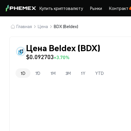
Купить криптовалюту
Рынки
Контракт
Главная
Цена
BDX (Beldex)
Цена Beldex (BDX)
$0.092703
+3.70%
1D
7D
1M
3M
1Y
YTD