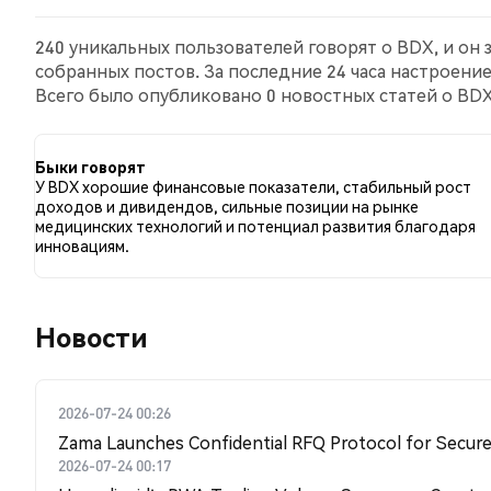
240 уникальных пользователей говорят о BDX, и он
собранных постов. За последние 24 часа настроени
Всего было опубликовано 0 новостных статей о BDX.
сравнению с 6.37% твитов с медвежьим настроем п
BDX. Эти данные основаны на 361 твитах.
Быки говорят
У BDX хорошие финансовые показатели, стабильный рост
доходов и дивидендов, сильные позиции на рынке
медицинских технологий и потенциал развития благодаря
инновациям.
Новости
2026-07-24 00:26
Zama Launches Confidential RFQ Protocol for Secure 
2026-07-24 00:17