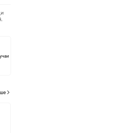
ди
.
 к
учаи
ше