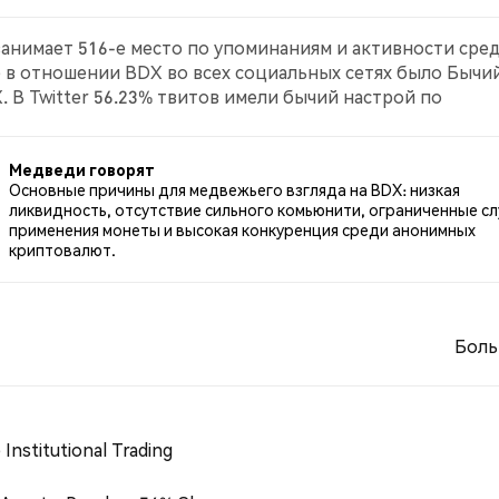
 занимает 516-е место по упоминаниям и активности сре
е в отношении BDX во всех социальных сетях было Бычий
 В Twitter 56.23% твитов имели бычий настрой по
о BDX. 37.40% твитов были нейтральными по отношению
Медведи говорят
Основные причины для медвежьего взгляда на BDX: низкая
ликвидность, отсутствие сильного комьюнити, ограниченные сл
применения монеты и высокая конкуренция среди анонимных
криптовалют.
Боль
Institutional Trading