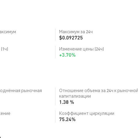
аксимум
Максимум за 24ч
$0.092725
(1ч)
Изменение цены (24ч)
+3.70%
однённая рыночная
Отношение объема за 24ч к рыночно
капитализации
1.38 %
ение
Коэффициент циркуляции
75.24%