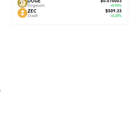
$0.070003
DOGE
Dogecoin
+0.90%
$509.33
ZEC
Zcash
+0.20%
й