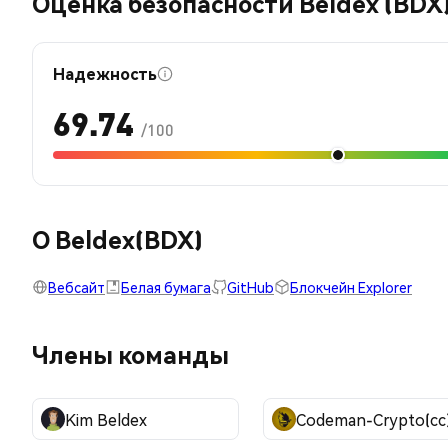
Оценка безопасности Beldex (BDX
Надежность
69.74
/100
О Beldex(BDX)
Вебсайт
Белая бумага
GitHub
Блокчейн Explorer
Члены команды
Kim Beldex
Codeman-Crypto(cc