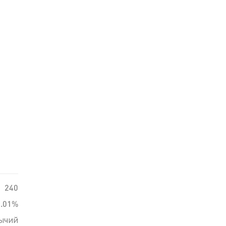
240
0.01%
ычий