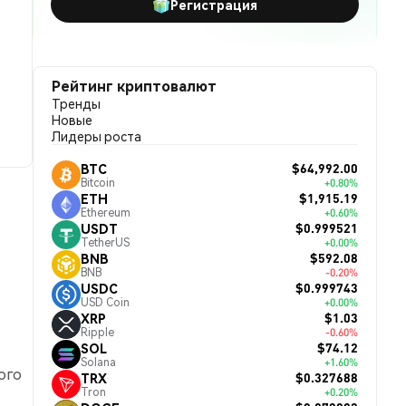
Регистрация
Рейтинг криптовалют
Тренды
Новые
Лидеры роста
$64,992.00
BTC
Bitcoin
+0.80%
$1,915.19
ETH
Ethereum
+0.60%
$0.999521
USDT
TetherUS
+0.00%
$592.08
BNB
BNB
-0.20%
$0.999743
USDC
USD Coin
+0.00%
$1.03
XRP
Ripple
-0.60%
$74.12
SOL
Solana
+1.60%
ого
$0.327688
TRX
Tron
+0.20%