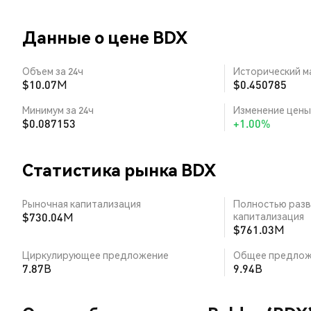
Данные о цене BDX
Объем за 24ч
Исторический м
$10.07M
$0.450785
Минимум за 24ч
Изменение цены 
$0.087153
+1.00%
Статистика рынка BDX
Рыночная капитализация
Полностью разв
$730.04M
капитализация
$761.03M
Циркулирующее предложение
Общее предлож
7.87B
9.94B