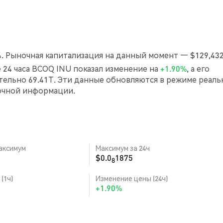
4. Рыночная капитализация на данный момент — $129,432
ие 24 часа BCOQ INU показал изменение на
+1.90%
, а его
ельно 69.41T. Эти данные обновляются в режиме реаль
очной информации.
аксимум
Максимум за 24ч
$0.0
1875
8
(1ч)
Изменение цены (24ч)
+1.90%