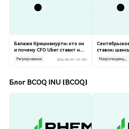
Балажи Кришнамурти: кто он
Сентябрьско
и почему CFO Uber ставит на
ставок: шанс
роботакси?
payrolls на 23
Регулирование
Макротенденции
2026-08-09
|
10-15м
Блог BCOQ INU (BCOQ)