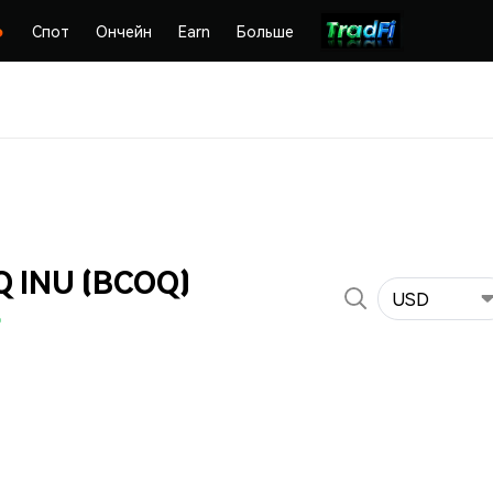
Спот
Ончейн
Earn
Больше
 INU (BCOQ)
USD
%