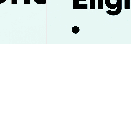
в в XRP-ETF упал
Cardano теперь доступен
гноз цены к $1
через ETF: что это изменит
для инвесторов
Аналитика Рынка
2026-08-09
|
10-15м
2026-08-09
|
5-10м
 USD
$0.0<sub>8</sub>1864