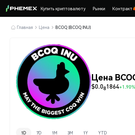
Купить криптовалюту
Рынки
Контракт
Главная
Цена
BCOQ (BCOQ INU)
Цена BCOQ
$0.0
1864
+1.90
8
1D
7D
1M
3M
1Y
YTD