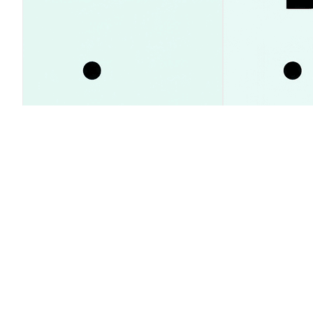
SpaceX: почему акции
Поток средст
выросли на 23% при продаже
на 93% — про
инсайдерами?
Аналитика Рынка
Аналитика Рынка
2026-08-09
|
5-10м
Курс конверсии BCOQ INU (BCOQ)
1 BCOQ to