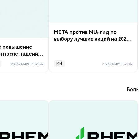
META против MU: гид по
выбору лучших акций на 2026
год
е повышение
ы после падения
 тыс.
ИИ
2026-08-09
|
10-15м
2026-08-07
|
5-10м
Боль