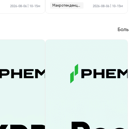
е по Ормузу
прогноз
Макротенденции
2026-08-06
|
10-15м
2026-08-06
|
10-15м
Боль