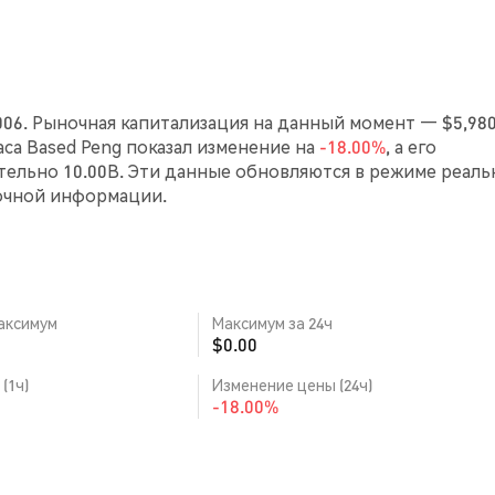
006. Рыночная капитализация на данный момент — $5,980
часа Based Peng показал изменение на
-18.00%
, а его
ельно 10.00B. Эти данные обновляются в режиме реаль
очной информации.
аксимум
Максимум за 24ч
$0.00
(1ч)
Изменение цены (24ч)
-18.00%