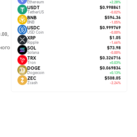
Ethereum
+2.28%
$0.998841
USDT
TetherUS
-0.02%
$594.36
BNB
BNB
-1.05%
$0.999769
USDC
USD Coin
-0.00%
.00,
$1.05
XRP
Ripple
-1.66%
ного
$73.98
SOL
Solana
-0.00%
$0.326716
TRX
Tron
+0.03%
$0.069834
DOGE
Dogecoin
+0.13%
$508.05
ZEC
Zcash
-2.24%