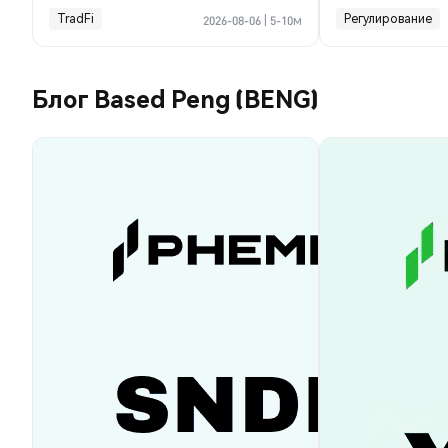
криптосделк
TradFi
Регулирование
2026-08-06
|
5-10м
Блог Based Peng (BENG)