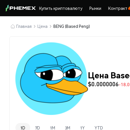
Купить криптовалюту
Рынки
Контракт
Главная
Цена
BENG (Based Peng)
Цена Base
$0.0000006
-18.
1D
7D
1M
3M
1Y
YTD