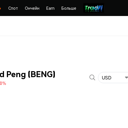
Спот
Ончейн
Earn
Больше
d Peng (BENG)
USD
00%