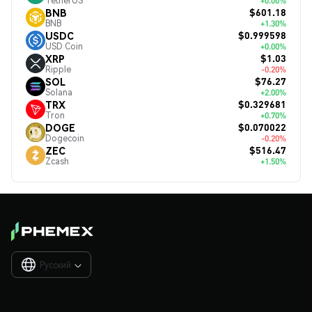
TetherUS
+0.00%
$601.18
BNB
BNB
+1.30%
$0.999598
USDC
USD Coin
+0.00%
$1.03
XRP
Ripple
-0.20%
$76.27
SOL
Solana
+2.00%
$0.329681
TRX
Tron
+0.70%
$0.070022
DOGE
Dogecoin
-0.20%
$516.47
ZEC
Zcash
+1.50%
Русский
