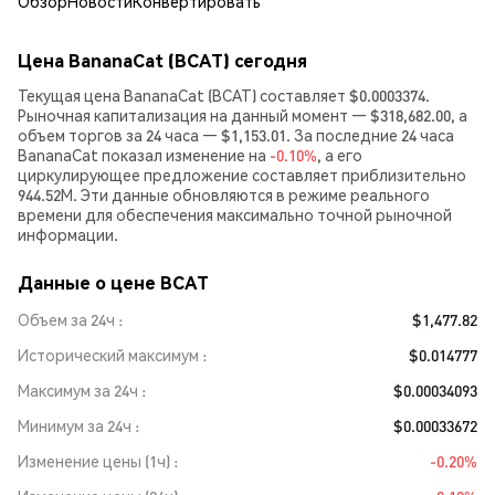
Обзор
Новости
Конвертировать
Цена BananaCat (BCAT) сегодня
Текущая цена BananaCat (BCAT) составляет $0.0003374.
Рыночная капитализация на данный момент — $318,682.00, а
объем торгов за 24 часа — $1,153.01. За последние 24 часа
BananaCat показал изменение на
-0.10%
, а его
циркулирующее предложение составляет приблизительно
944.52M. Эти данные обновляются в режиме реального
времени для обеспечения максимально точной рыночной
информации.
Данные о цене BCAT
Объем за 24ч
$1,477.82
Исторический максимум
$0.014777
Максимум за 24ч
$0.00034093
Минимум за 24ч
$0.00033672
Изменение цены (1ч)
-0.20%