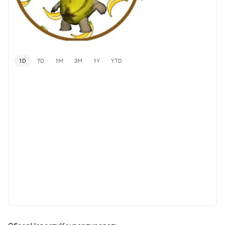
1D
7D
1M
3M
1Y
YTD