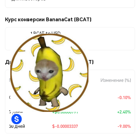
Курс конверсии BananaCat (BCAT)
1 BCAT to USD
$0.0003374
Движения цены BananaCat (BCAT)
Изменение
Период
Изменение (%)
суммы
Сегодня
$-0.00000034
-0.10%
7 дней
+
$0.00000791
+2.40%
30 дней
$-0.00003337
-9.00%