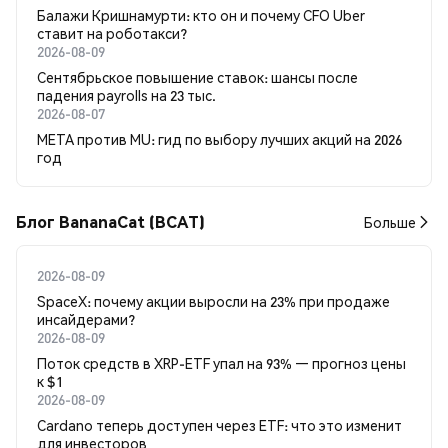
Балажи Кришнамурти: кто он и почему CFO Uber
ставит на роботакси?
2026-08-09
Сентябрьское повышение ставок: шансы после
падения payrolls на 23 тыс.
2026-08-07
META против MU: гид по выбору лучших акций на 2026
год
Блог BananaCat (BCAT)
Больше
2026-08-09
SpaceX: почему акции выросли на 23% при продаже
инсайдерами?
2026-08-09
Поток средств в XRP-ETF упал на 93% — прогноз цены
к $1
2026-08-09
Cardano теперь доступен через ETF: что это изменит
для инвесторов