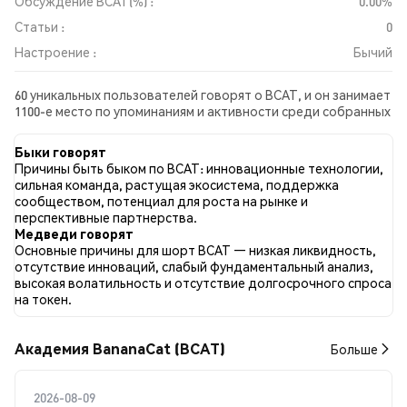
Обсуждение BCAT(%) :
0.00%
Статьи :
0
Настроение :
Бычий
60 уникальных пользователей говорят о BCAT, и он занимает
1100-е место по упоминаниям и активности среди собранных
постов. За последние 24 часа настроение в отношении BCAT
во всех социальных сетях было Бычий. Всего было
Быки говорят
опубликовано 0 новостных статей о BCAT. В Twitter 34.04%
Причины быть быком по BCAT: инновационные технологии,
твитов имели бычий настрой по сравнению с 5.32% твитов с
сильная команда, растущая экосистема, поддержка
медвежьим настроем по BCAT. 60.64% твитов были
сообществом, потенциал для роста на рынке и
нейтральными по отношению к BCAT. Эти данные основаны
перспективные партнерства.
на 93 твитах.
Медведи говорят
Основные причины для шорт BCAT — низкая ликвидность,
отсутствие инноваций, слабый фундаментальный анализ,
высокая волатильность и отсутствие долгосрочного спроса
на токен.
Академия BananaCat (BCAT)
Больше
2026-08-09