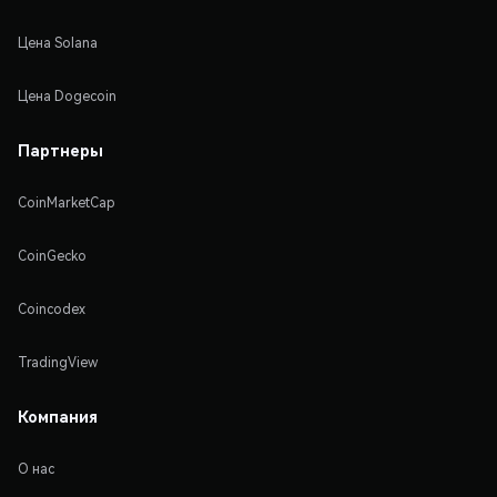
Цена Solana
Цена Dogecoin
Партнеры
CoinMarketCap
CoinGecko
Coincodex
TradingView
Компания
О нас