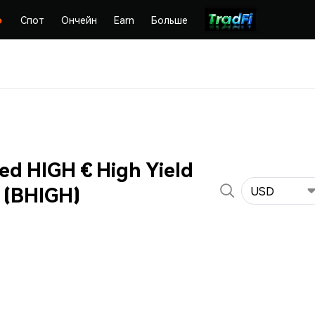
Спот
Ончейн
Earn
Больше
d HIGH € High Yield
 (BHIGH)
USD