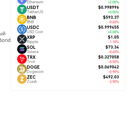
Ethereum
+2.00%
$0.998996
USDT
TetherUS
+0.00%
$593.37
BNB
BNB
-0.60%
$0.999455
USDC
USD Coin
+0.00%
ный
$1.05
XRP
 Bond
Ripple
-1.10%
$73.34
SOL
Solana
-0.60%
$0.327058
TRX
Tron
-0.50%
$0.069042
DOGE
Dogecoin
-0.90%
$492.03
ZEC
Zcash
-3.90%