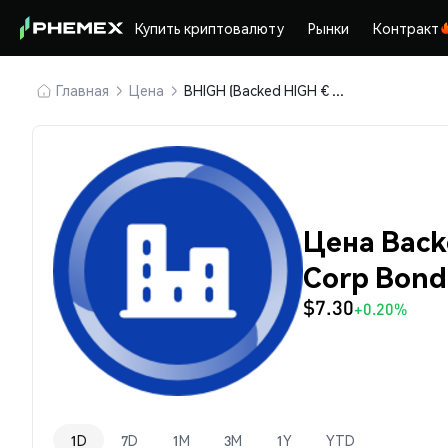
Купить криптовалюту
Рынки
Контракт
Главная
Цена
BHIGH (Backed HIGH € High Yield Corp Bond)
Цена Backe
Corp Bond
$7.30
+0.20%
1D
7D
1M
3M
1Y
YTD