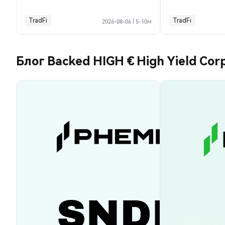
TradFi
TradFi
2026-08-06
|
5-10м
Блог Backed HIGH € High Yield Cor