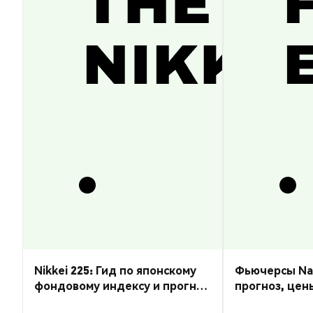
Nikkei 225: Гид по японскому
Фьючерсы Nas
фондовому индексу и прогноз
прогноз, цен
курса
торговать