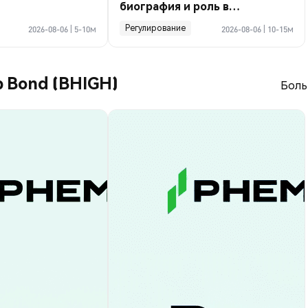
биография и роль в
криптосделке по Ормузу
Регулирование
2026-08-06
|
5-10м
2026-08-06
|
10-15м
p Bond (BHIGH)
Боль