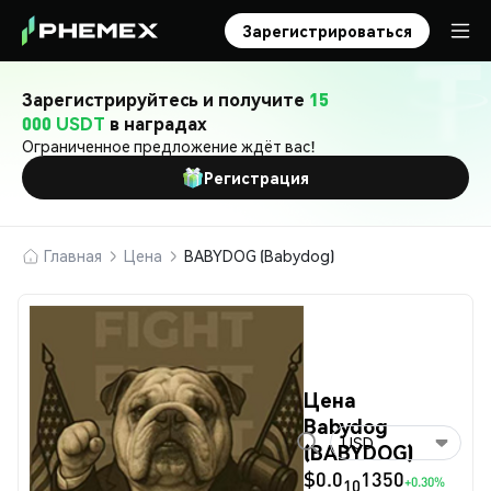
Зарегистрироваться
Зарегистрируйтесь и получите
15
000 USDT
в наградах
Ограниченное предложение ждёт вас!
Регистрация
Главная
Цена
BABYDOG (Babydog)
Цена
Babydog
USD
(BABYDOG)
$0.0
1350
+0.30%
10