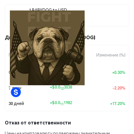
1 BABYDOG to USD
$0.0<sub>10</sub>1350
Движения цены Babydog (BABYDOG)
Изменение
Период
Изменение (%)
суммы
+
$0.0
4040
Сегодня
+0.30%
13
+
$0.0
3038
7 дней
-2.20%
12
+
$0.0
1982
30 дней
+17.20%
11
Отказ от ответственности
Цены на криптовалюту подвержены значительным