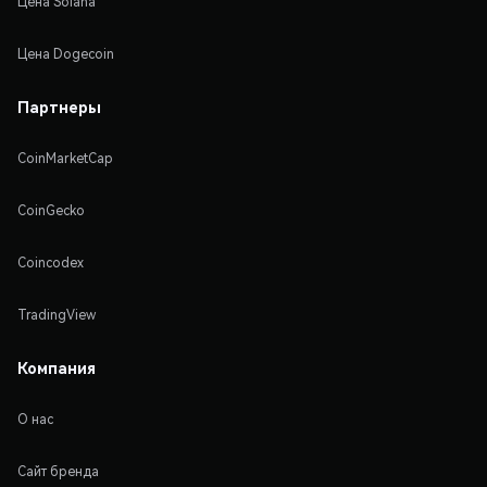
Цена Solana
Цена Dogecoin
Партнеры
CoinMarketCap
CoinGecko
Coincodex
TradingView
Компания
О нас
Сайт бренда