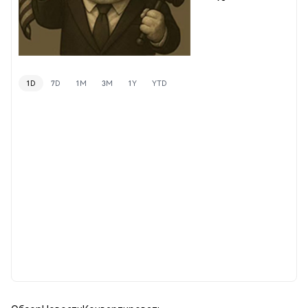
1D
7D
1M
3M
1Y
YTD