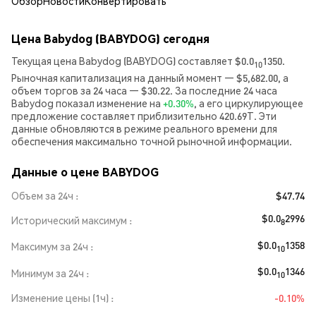
Обзор
Новости
Конвертировать
Цена Babydog (BABYDOG) сегодня
Текущая цена Babydog (BABYDOG) составляет $0.0
1350.
10
Рыночная капитализация на данный момент — $5,682.00, а
объем торгов за 24 часа — $30.22. За последние 24 часа
Babydog показал изменение на
+0.30%
, а его циркулирующее
предложение составляет приблизительно 420.69T. Эти
данные обновляются в режиме реального времени для
обеспечения максимально точной рыночной информации.
Данные о цене BABYDOG
Объем за 24ч
$47.74
$0.0
2996
Исторический максимум
8
$0.0
1358
Максимум за 24ч
10
$0.0
1346
Минимум за 24ч
10
Изменение цены (1ч)
-0.10%