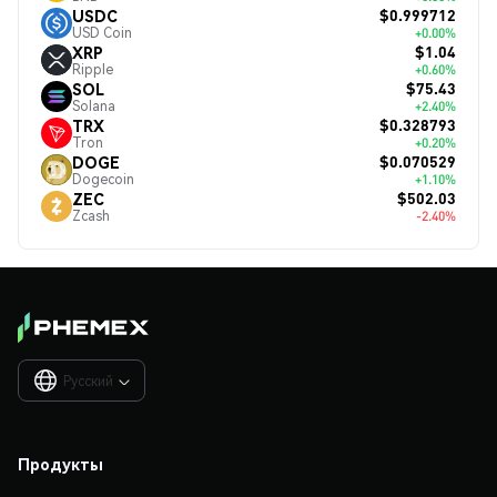
$0.999712
USDC
USD Coin
+0.00%
$1.04
XRP
Ripple
+0.60%
$75.43
SOL
Solana
+2.40%
$0.328793
TRX
Tron
+0.20%
$0.070529
DOGE
Dogecoin
+1.10%
$502.03
ZEC
Zcash
-2.40%
Русский

Продукты