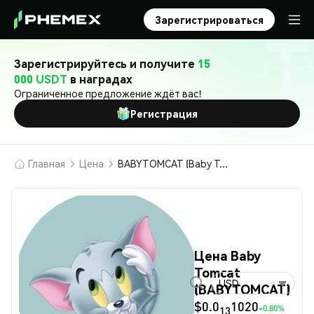
Зарегистрироваться
Зарегистрируйтесь и получите
15
000 USDT
в наградах
Ограниченное предложение ждёт вас!
Регистрация
Главная
Цена
BABYTOMCAT (Baby Tomcat)
Цена Baby
Tomcat
USD
(BABYTOMCAT)
$0.0
1020
+0.80%
13