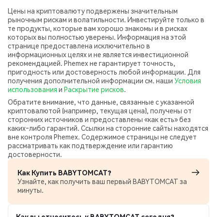
Цены на криптовалюту подвержены значительным
рыночным рискам и волатильности. Инвестируйте только в
те продукты, которые вам хорошо знакомы и в рисках
которых вы полностью уверены. Информация на этой
странице предоставлена исключительно в
информационных целях и не является инвестиционной
рекомендацией. Phemex не гарантирует точность,
пригодность или достоверность любой информации. Для
получения дополнительной информации см. наши
Условия
использования
и
Раскрытие рисков
.
Обратите внимание, что данные, связанные с указанной
криптовалютой (например, текущая цена), получены от
сторонних источников и предоставлены «как есть» без
каких‑либо гарантий. Ссылки на сторонние сайты находятся
вне контроля Phemex. Содержимое страницы не следует
рассматривать как подтверждение или гарантию
достоверности.
Как Купить BABYTOMCAT?
Узнайте, как получить ваш первый BABYTOMCAT за
минуты.
Как вы относитесь к BABYTOMCAT сегодня?