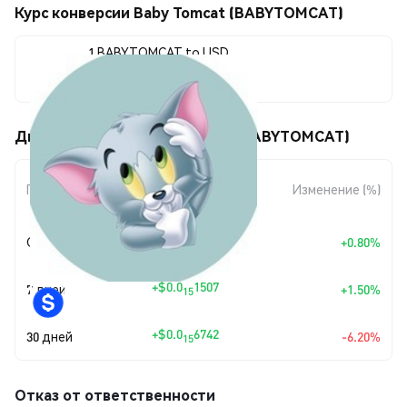
Курс конверсии Baby Tomcat (BABYTOMCAT)
1 BABYTOMCAT to USD
$0.0<sub>13</sub>1020
Движения цены Baby Tomcat (BABYTOMCAT)
Изменение
Период
Изменение (%)
суммы
+
$0.0
8096
Сегодня
+0.80%
16
+
$0.0
1507
7 дней
+1.50%
15
+
$0.0
6742
30 дней
-6.20%
15
Отказ от ответственности