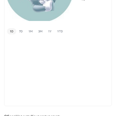
1D
7D
1M
3M
1Y
YTD