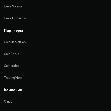
Цена Solana
Цена Dogecoin
Партнеры
CoinMarketCap
CoinGecko
Coincodex
TradingView
Компания
О нас