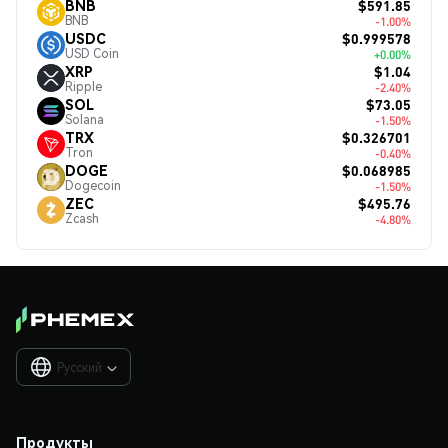
$591.85
BNB
BNB
-1.00%
$0.999578
USDC
USD Coin
+0.00%
$1.04
XRP
Ripple
-2.40%
$73.05
SOL
Solana
-1.50%
$0.326701
TRX
Tron
-0.40%
$0.068985
DOGE
Dogecoin
-1.50%
$495.76
ZEC
Zcash
-4.80%
Русский

Продукты