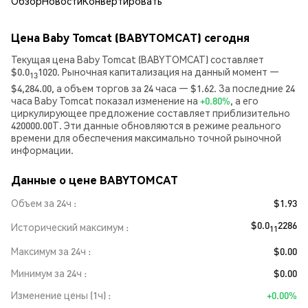
Обзор
Новости
Конвертировать
Цена Baby Tomcat (BABYTOMCAT) сегодня
Текущая цена Baby Tomcat (BABYTOMCAT) составляет
$0.0
1020. Рыночная капитализация на данный момент —
13
$4,284.00, а объем торгов за 24 часа — $1.62. За последние 24
часа Baby Tomcat показал изменение на
+0.80%
, а его
циркулирующее предложение составляет приблизительно
420000.00T. Эти данные обновляются в режиме реального
времени для обеспечения максимально точной рыночной
информации.
Данные о цене BABYTOMCAT
Объем за 24ч
$1.93
$0.0
2286
Исторический максимум
11
Максимум за 24ч
$0.00
Минимум за 24ч
$0.00
Изменение цены (1ч)
+0.00%