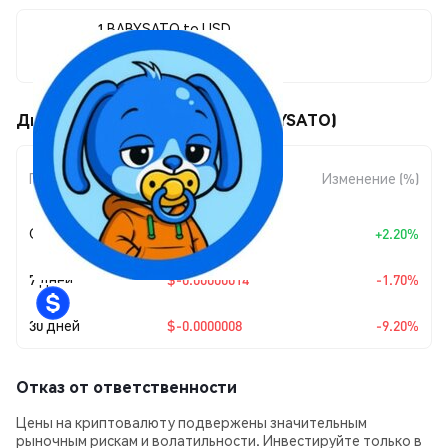
1 BABYSATO to USD
$0.0000079
Движения цены Baby Sato (BABYSATO)
Изменение
Период
Изменение (%)
суммы
Сегодня
+
$0.00000017
+2.20%
7 дней
$-0.00000014
-1.70%
30 дней
$-0.0000008
-9.20%
Отказ от ответственности
Цены на криптовалюту подвержены значительным
рыночным рискам и волатильности. Инвестируйте только в