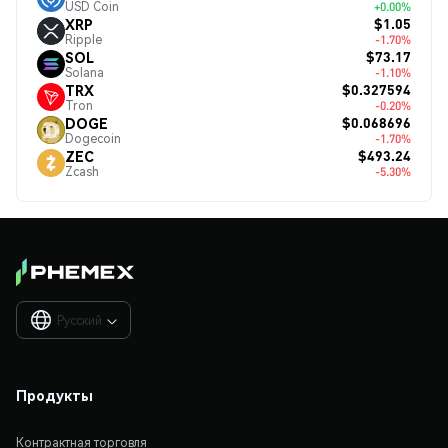
USD Coin
+0.00%
$1.05
XRP
Ripple
-1.70%
$73.17
SOL
Solana
-1.10%
$0.327594
TRX
Tron
-0.20%
$0.068696
DOGE
Dogecoin
-1.70%
$493.24
ZEC
Zcash
-5.30%
Русский

Продукты
Контрактная торговля