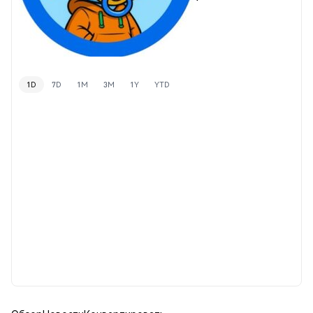
1D
7D
1M
3M
1Y
YTD