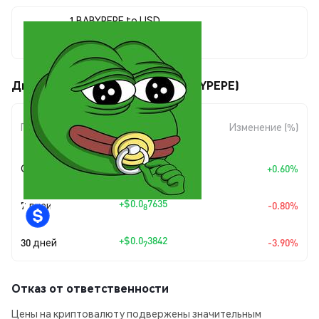
1 BABYPEPE to USD
$0.00000095
Движения цены Baby Pepe (BABYPEPE)
Изменение
Период
Изменение (%)
суммы
+
$0.0
5646
Сегодня
+0.60%
8
+
$0.0
7635
7 дней
-0.80%
8
+
$0.0
3842
30 дней
-3.90%
7
Отказ от ответственности
Цены на криптовалюту подвержены значительным