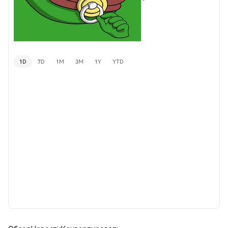
1D
7D
1M
3M
1Y
YTD