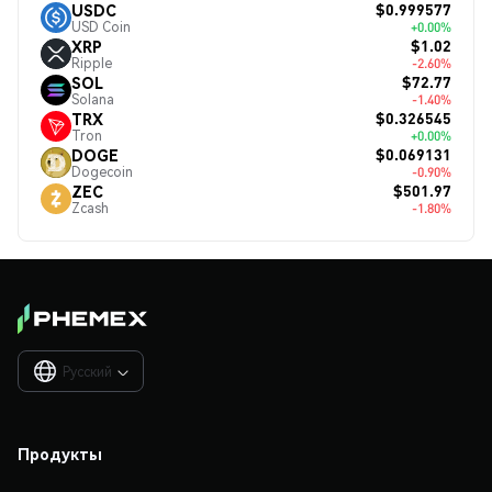
$0.999577
USDC
USD Coin
+0.00%
$1.02
XRP
Ripple
-2.60%
$72.77
SOL
Solana
-1.40%
$0.326545
TRX
Tron
+0.00%
$0.069131
DOGE
Dogecoin
-0.90%
$501.97
ZEC
Zcash
-1.80%
Русский

Продукты