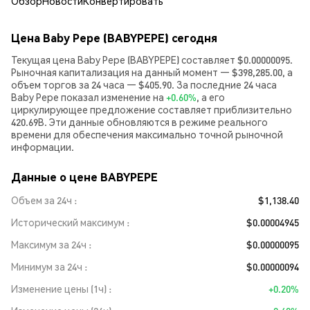
Обзор
Новости
Конвертировать
Цена Baby Pepe (BABYPEPE) сегодня
Текущая цена Baby Pepe (BABYPEPE) составляет $0.00000095.
Рыночная капитализация на данный момент — $398,285.00, а
объем торгов за 24 часа — $405.90. За последние 24 часа
Baby Pepe показал изменение на
+0.60%
, а его
циркулирующее предложение составляет приблизительно
420.69B. Эти данные обновляются в режиме реального
времени для обеспечения максимально точной рыночной
информации.
Данные о цене BABYPEPE
Объем за 24ч
$1,138.40
Исторический максимум
$0.00004945
Максимум за 24ч
$0.00000095
Минимум за 24ч
$0.00000094
Изменение цены (1ч)
+0.20%