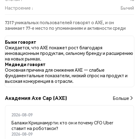
Настроение :
Бычий
7317 уникальных пользователей говорят о AXE, и он
занимает 77-е место по упоминаниям и активности среди
собранных постов. За последние 24 часа настроение в
отношении AXE во всех социальных сетях было Бычий. Всего
Быки говорят
было опубликовано 18 новостных статей о AXE. В Twitter
Ожидается, что AXE покажет рост благодаря
25.61% твитов имели бычий настрой по сравнению с 23.42%
инновационным продуктам, сильному бренду и расширению
твитов с медвежьим настроем по AXE. 50.98% твитов были
на новых рынках.
нейтральными по отношению к AXE. Эти данные основаны
Медведи говорят
на 4664 твитах.
Основная причина для снижения AXE — слабые
фундаментальные показатели, низкий спрос на продукт и
высокая конкуренция в отрасли.
Академия Axe Cap (AXE)
Больше
2026-08-09
Балажи Кришнамурти: кто он и почему CFO Uber
ставит на роботакси?
2026-08-09