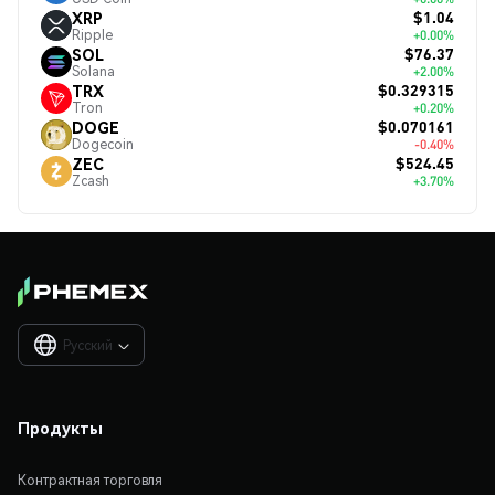
$1.04
XRP
Ripple
+0.00%
$76.37
SOL
Solana
+2.00%
$0.329315
TRX
Tron
+0.20%
$0.070161
DOGE
Dogecoin
-0.40%
$524.45
ZEC
Zcash
+3.70%
Русский

Продукты
Контрактная торговля