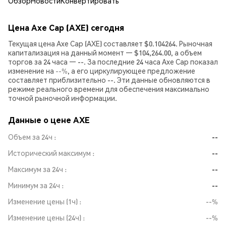
Обзор
Новости
Конвертировать
Цена Axe Cap (AXE) сегодня
Текущая цена Axe Cap (AXE) составляет $0.104264. Рыночная
капитализация на данный момент — $104,264.00, а объем
торгов за 24 часа — --. За последние 24 часа Axe Cap показал
изменение на
--%
, а его циркулирующее предложение
составляет приблизительно --. Эти данные обновляются в
режиме реального времени для обеспечения максимально
точной рыночной информации.
Данные о цене AXE
Объем за 24ч
--
Исторический максимум
--
Максимум за 24ч
--
Минимум за 24ч
--
Изменение цены (1ч)
--%
Изменение цены (24ч)
--%