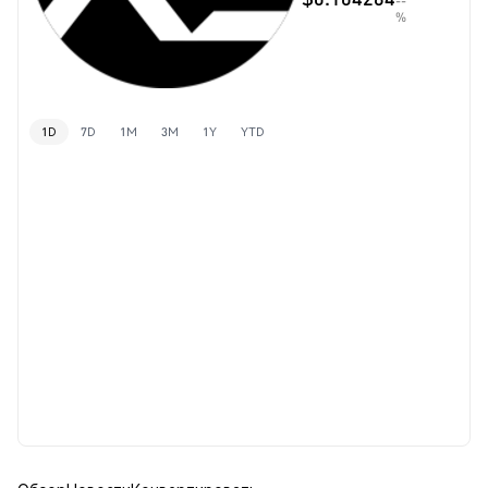
--
%
1D
7D
1M
3M
1Y
YTD