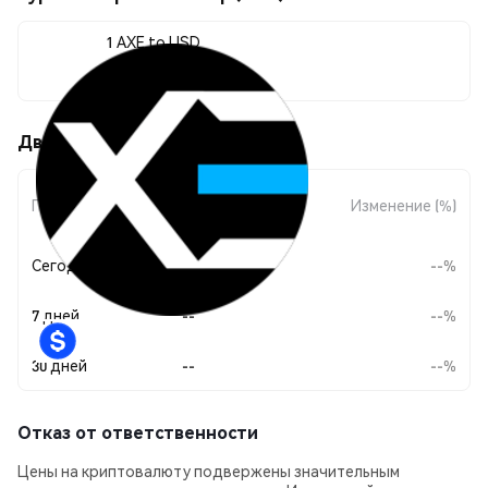
1 AXE to USD
$0.104264
Движения цены Axe Cap (AXE)
Изменение
Период
Изменение (%)
суммы
Сегодня
--
--%
7 дней
--
--%
30 дней
--
--%
Отказ от ответственности
Цены на криптовалюту подвержены значительным