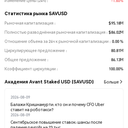
Изменение цены (24ч)
-1.60%
Статистика рынка SAVUSD
Рыночная капитализация
$95.18M
Полностью разводнённая рыночная капитализация
$86.02M
Отношение объема за 24ч к рыночной капитализации
0.00 %
Циркулирующее предложение
80.81M
Общее предложение
86.13M
Коэффициент циркуляции
100.00%
Академия Avant Staked USD (SAVUSD)
Больше
2026-08-09
Балажи Кришнамурти: кто он и почему CFO Uber
ставит на роботакси?
2026-08-09
Сентябрьское повышение ставок: шансы после
падения payrolls на 23 тыс.