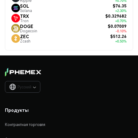
Ripple
+0.70%
$76.35
SOL
Solana
+2.30%
$0.329682
TRX
Tron
+0.70%
$0.07009
DOGE
Dogecoin
-0.10%
$512.26
ZEC
Zcash
+0.50%
Русский

Продукты
Контрактная торговля