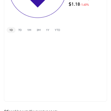
$1.18
-1.60%
1D
7D
1M
3M
1Y
YTD