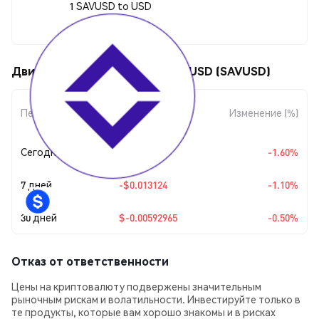
1 SAVUSD to USD
$1.18
Движения цены Avant Staked USD (SAVUSD)
Изменение
Период
Изменение (%)
суммы
Сегодня
-$0.019187
-1.60%
7 дней
-$0.013124
-1.10%
30 дней
$-0.00592965
-0.50%
Отказ от ответственности
Цены на криптовалюту подвержены значительным
рыночным рискам и волатильности. Инвестируйте только в
те продукты, которые вам хорошо знакомы и в рисках