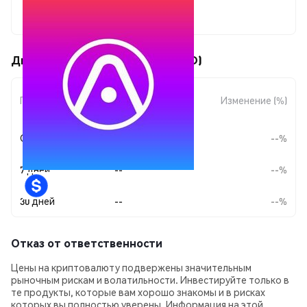
--
Движения цены Atlaspad (ASPAD)
Изменение
Период
Изменение (%)
суммы
Сегодня
--
--%
7 дней
--
--%
30 дней
--
--%
Отказ от ответственности
Цены на криптовалюту подвержены значительным
рыночным рискам и волатильности. Инвестируйте только в
те продукты, которые вам хорошо знакомы и в рисках
которых вы полностью уверены. Информация на этой