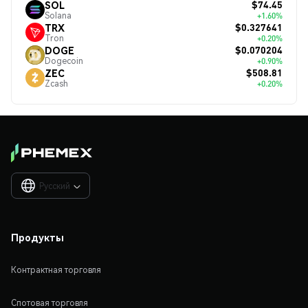
$74.45
SOL
Solana
+1.60%
$0.327641
TRX
Tron
+0.20%
$0.070204
DOGE
Dogecoin
+0.90%
$508.81
ZEC
Zcash
+0.20%
Русский

Продукты
Контрактная торговля
Спотовая торговля