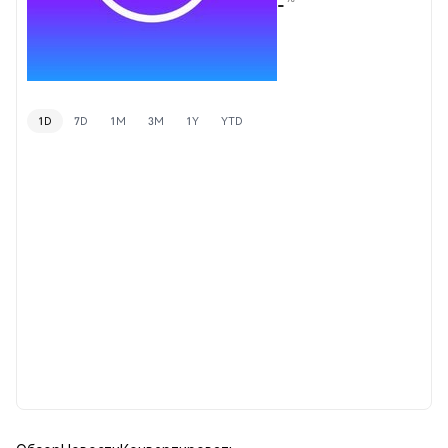
-
1D
7D
1M
3M
1Y
YTD