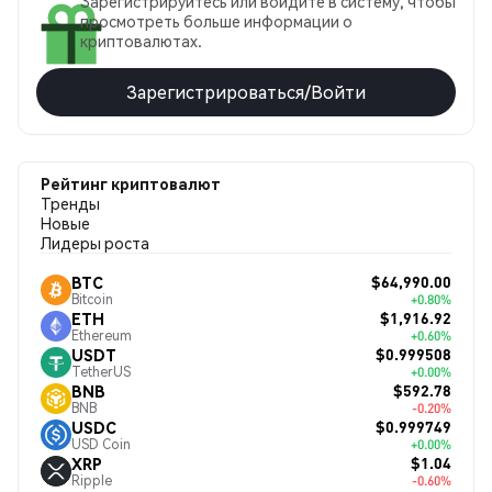
Зарегистрируйтесь или войдите в систему, чтобы
просмотреть больше информации о
криптовалютах.
Зарегистрироваться/Войти
Рейтинг криптовалют
Тренды
Новые
Лидеры роста
$64,990.00
BTC
Bitcoin
+0.80%
$1,916.92
ETH
Ethereum
+0.60%
$0.999508
USDT
TetherUS
+0.00%
$592.78
BNB
BNB
-0.20%
$0.999749
USDC
USD Coin
+0.00%
$1.04
XRP
Ripple
-0.60%