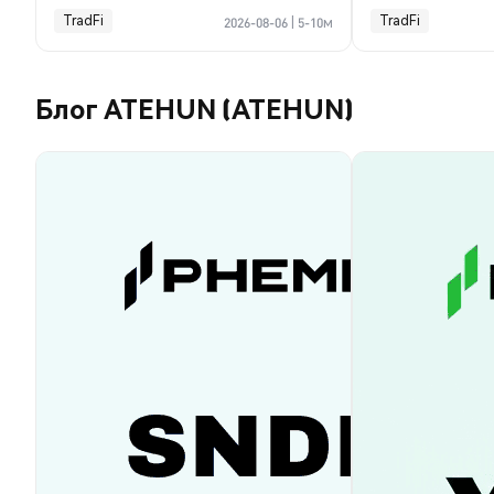
TradFi
TradFi
2026-08-06
|
5-10м
Блог ATEHUN (ATEHUN)