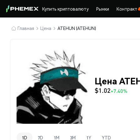
Купить криптовалюту
Рынки
Контракт
Главная
Цена
ATEHUN (ATEHUN)
Цена ATE
$1.02
+7.40%
1D
7D
1M
3M
1Y
YTD