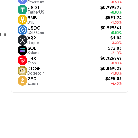
Ethereum
-0.50%
$0.999275
USDT
TetherUS
+0.00%
$591.74
BNB
BNB
-1.30%
$0.999649
USDC
USD Coin
+0.00%
, а
$1.04
XRP
Ripple
-3.30%
$72.83
SOL
Solana
-2.10%
$0.326843
TRX
Tron
-0.30%
$0.069023
DOGE
Dogecoin
-1.80%
$495.02
ZEC
Zcash
-4.40%