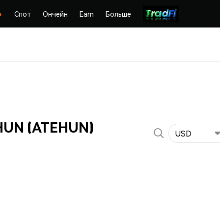
Спот
Ончейн
Earn
Больше
HUN (ATEHUN)
USD