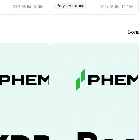
криптосделке по Ормузу
Регулирование
2026-08-06
|
5-10м
2026-08-06
|
10-15м
Боль