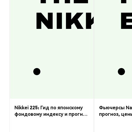
Nikkei 225: Гид по японскому
Фьючерсы Nas
фондовому индексу и прогноз
прогноз, цен
курса
торговать