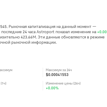
41545. Рыночная капитализация на данный момент —
За последние 24 часа Astroport показал изменение на
+0.0
изительно 423.66M. Эти данные обновляются в режиме
точной рыночной информации.
аксимум
Максимум за 24ч
$0.00041553
(1ч)
Изменение цены (24ч)
+0.00%