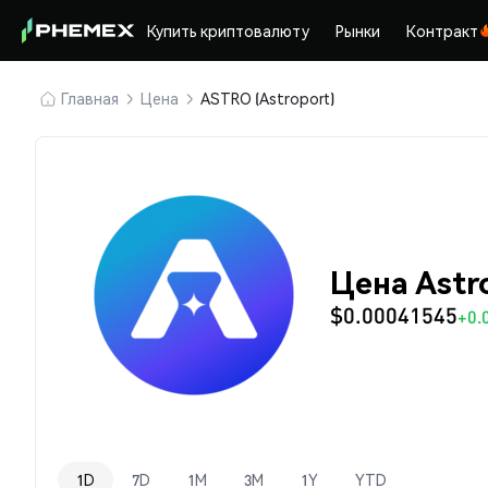
Купить криптовалюту
Рынки
Контракт
Главная
Цена
ASTRO (Astroport)
Цена Astr
$0.00041545
+0.
1D
7D
1M
3M
1Y
YTD