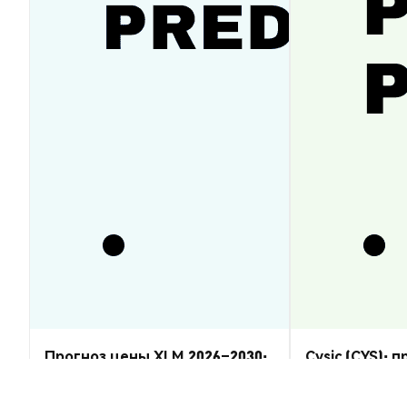
Прогноз цены XLM 2026–2030:
Cysic (CYS): 
восстановится ли Stellar
2026–2030 — 
Lumens?
Аналитика Рынка
Аналитика Рынка
2026-08-07
|
5-10м