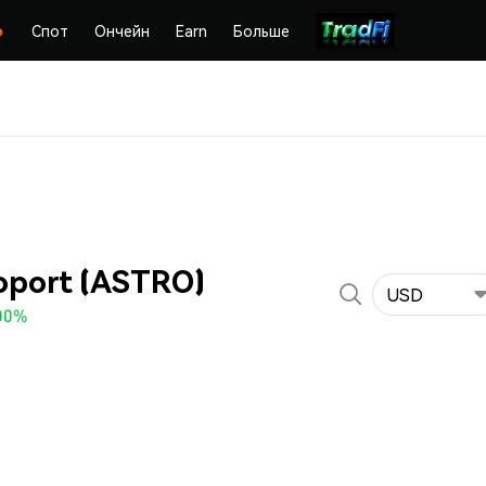
Спот
Ончейн
Earn
Больше
oport (ASTRO)
USD
00%