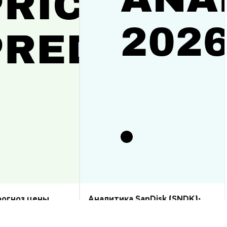
прогноз цены
Аналитика SanDisk (SNDK):
рост или спад?
прогноз цены на 2026–2030,
стоит ли купить?
Аналитика Рынка
2026-08-07
|
10-15м
2026-08-06
|
5-10м