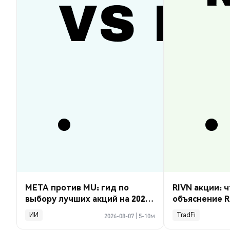
META против MU: гид по
RIVN акции: ч
выбору лучших акций на 2026
объяснение R
год
ИИ
TradFi
2026-08-07
|
5-10м