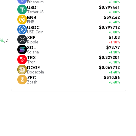
Ethereum
+0.30%
$0.999441
USDT
TetherUS
+0.00%
$592.62
BNB
BNB
+0.40%
$0.999712
USDC
USD Coin
+0.00%
$1.03
XRP
0%
, а
Ripple
-1.10%
$73.77
SOL
Solana
+1.30%
$0.327201
TRX
Tron
+0.10%
$0.069712
DOGE
Dogecoin
+1.40%
$510.86
ZEC
Zcash
+3.60%