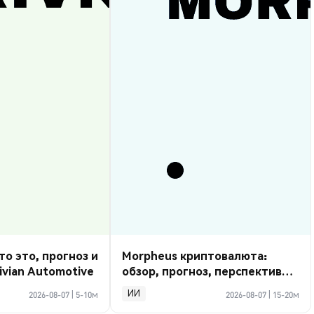
то это, прогноз и
Morpheus криптовалюта:
ivian Automotive
обзор, прогноз, перспективы
2026
ИИ
2026-08-07
|
5-10м
2026-08-07
|
15-20м