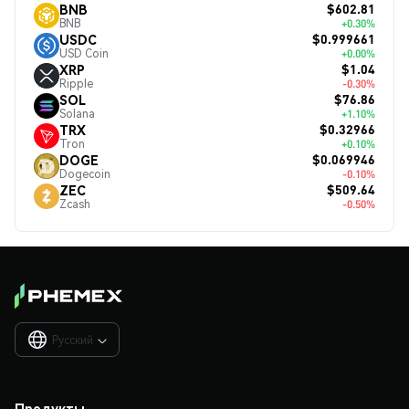
$602.81
BNB
BNB
+0.30%
$0.999661
USDC
USD Coin
+0.00%
$1.04
XRP
Ripple
-0.30%
$76.86
SOL
Solana
+1.10%
$0.32966
TRX
Tron
+0.10%
$0.069946
DOGE
Dogecoin
-0.10%
$509.64
ZEC
Zcash
-0.50%
Русский

Продукты