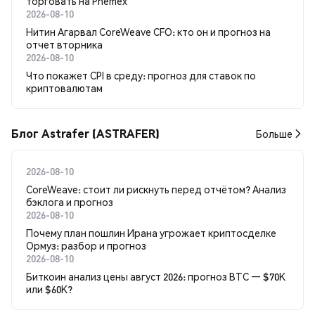
торговать на Phemex
2026-08-10
Нитин Агарвал CoreWeave CFO: кто он и прогноз на
отчет вторника
2026-08-10
Что покажет CPI в среду: прогноз для ставок по
криптовалютам
Блог Astrafer (ASTRAFER)
Больше
2026-08-10
CoreWeave: стоит ли рискнуть перед отчётом? Анализ
бэклога и прогноз
2026-08-10
Почему план пошлин Ирана угрожает криптосделке
Ормуз: разбор и прогноз
2026-08-10
Биткоин анализ цены август 2026: прогноз BTC — $70K
или $60K?