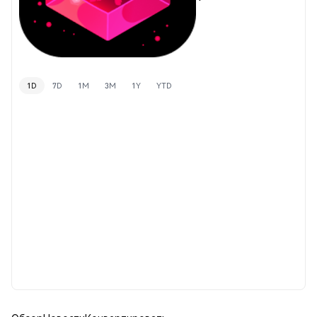
1D
7D
1M
3M
1Y
YTD