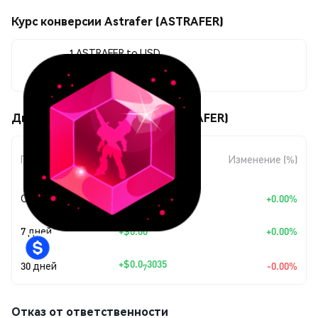
Курс конверсии Astrafer (ASTRAFER)
1 ASTRAFER to USD
$0.00751722
Движения цены Astrafer (ASTRAFER)
Изменение
Период
Изменение (%)
суммы
Сегодня
+
$0.00
+0.00%
7 дней
+
$0.00
+0.00%
+
$0.0
3035
30 дней
-0.00%
7
Отказ от ответственности