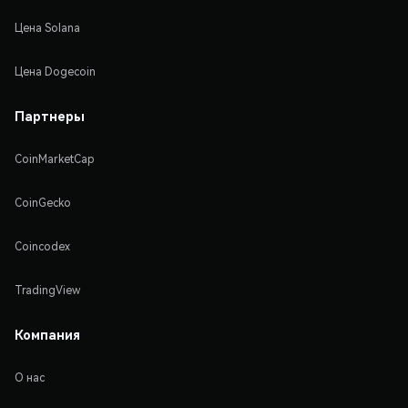
Цена Solana
Цена Dogecoin
Партнеры
CoinMarketCap
CoinGecko
Coincodex
TradingView
Компания
О нас