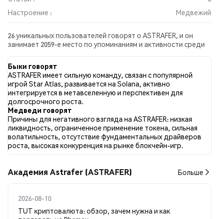
Настроение :
Медвежий
26 уникальных пользователей говорят о ASTRAFER, и он
занимает 2059-е место по упоминаниям и активности среди
собранных постов. За последние 24 часа настроение в
отношении ASTRAFER во всех социальных сетях было
Быки говорят
Медвежий. Всего было опубликовано 0 новостных статей о
ASTRAFER имеет сильную команду, связан с популярной
ASTRAFER. В Twitter 0.00% твитов имели бычий настрой по
игрой Star Atlas, развивается на Solana, активно
сравнению с 99.42% твитов с медвежьим настроем по
интегрируется в метавселенную и перспективен для
ASTRAFER. 0.58% твитов были нейтральными по отношению
долгосрочного роста.
к ASTRAFER. Эти данные основаны на 172 твитах.
Медведи говорят
Причины для негативного взгляда на ASTRAFER: низкая
ликвидность, ограниченное применение токена, сильная
волатильность, отсутствие фундаментальных драйверов
роста, высокая конкуренция на рынке блокчейн-игр.
Академия Astrafer (ASTRAFER)
Больше
2026-08-10
TUT криптовалюта: обзор, зачем нужна и как