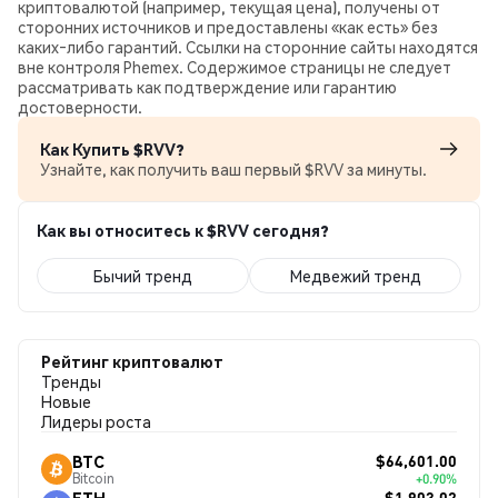
криптовалютой (например, текущая цена), получены от
сторонних источников и предоставлены «как есть» без
каких‑либо гарантий. Ссылки на сторонние сайты находятся
вне контроля Phemex. Содержимое страницы не следует
рассматривать как подтверждение или гарантию
достоверности.
Как Купить $RVV?
Узнайте, как получить ваш первый $RVV за минуты.
Как вы относитесь к $RVV сегодня?
Бычий тренд
Медвежий тренд
Рейтинг криптовалют
Тренды
Новые
Лидеры роста
$64,601.00
BTC
Bitcoin
+0.90%
$1,903.02
ETH