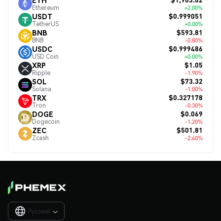
Ethereum
+2.00%
$0.999051
USDT
TetherUS
+0.00%
$593.81
BNB
BNB
-0.80%
$0.999486
USDC
USD Coin
+0.00%
$1.05
XRP
Ripple
-1.90%
$73.32
SOL
Solana
-1.00%
$0.327178
TRX
Tron
-0.30%
$0.069
DOGE
Dogecoin
-1.20%
$501.81
ZEC
Zcash
-2.60%
Русский
