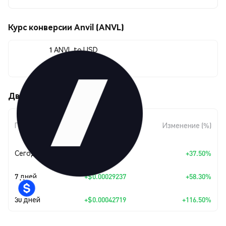
Курс конверсии Anvil (ANVL)
1 ANVL to USD
$0.00079387
Движения цены Anvil (ANVL)
Изменение
Период
Изменение (%)
суммы
Сегодня
+
$0.00021651
+37.50%
7 дней
+
$0.00029237
+58.30%
30 дней
+
$0.00042719
+116.50%