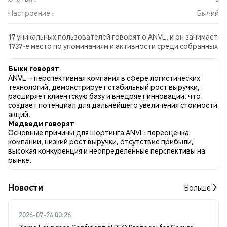
Настроение :
Бычий
17 уникальных пользователей говорят о ANVL, и он занимает
1737-е место по упоминаниям и активности среди собранных
постов. За последние 24 часа настроение в отношении ANVL
во всех социальных сетях было Бычий. Всего было
Быки говорят
опубликовано 0 новостных статей о ANVL. В Twitter 28.21%
ANVL – перспективная компания в сфере логистических
твитов имели бычий настрой по сравнению с 10.26% твитов с
технологий, демонстрирует стабильный рост выручки,
медвежьим настроем по ANVL. 61.54% твитов были
расширяет клиентскую базу и внедряет инновации, что
нейтральными по отношению к ANVL. Эти данные основаны
создает потенциал для дальнейшего увеличения стоимости
на 39 твитах.
акций.
Медведи говорят
Основные причины для шортинга ANVL: переоценка
компании, низкий рост выручки, отсутствие прибыли,
высокая конкуренция и неопределённые перспективы на
рынке.
Новости
Больше
2026-07-24 00:26