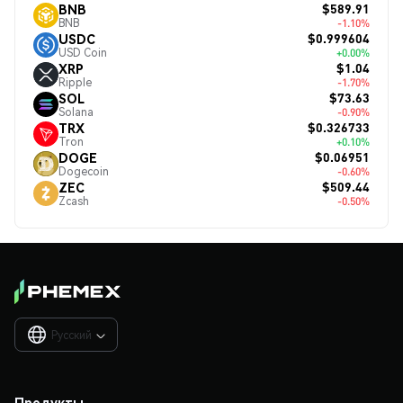
$589.91
BNB
BNB
-1.10%
$0.999604
USDC
USD Coin
+0.00%
$1.04
XRP
Ripple
-1.70%
$73.63
SOL
Solana
-0.90%
$0.326733
TRX
Tron
+0.10%
$0.06951
DOGE
Dogecoin
-0.60%
$509.44
ZEC
Zcash
-0.50%
Русский

Продукты