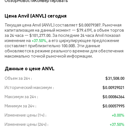
Обзор
Новости
Конвертировать
Цена Anvil (ANVL) сегодня
Текущая цена Anvil (ANVL) составляет $0.00079387. Рыночная
капитализация на данный момент — $79.41M, а объем торгов
за 24 часа — $101,277.00. За последние 24 часа Anvil показал
изменение на
+37.50%
, а его циркулирующее предложение
составляет приблизительно 100.00B. Эти данные
обновляются в режиме реального времени для обеспечения
максимально точной рыночной информации.
Данные о цене ANVL
Объем за 24ч
$31,508.00
Исторический максимум
$0.00929021
Максимум за 24ч
$0.00084364
Минимум за 24ч
$0.00057995
Изменение цены (1ч)
+0.00%
Изменение цены (24ч)
+37.50%