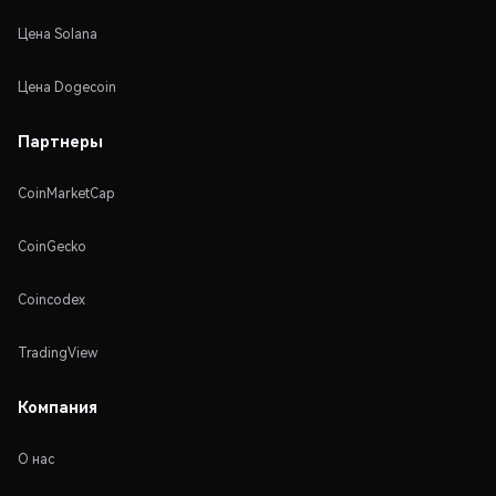
Цена Solana
Цена Dogecoin
Партнеры
CoinMarketCap
CoinGecko
Coincodex
TradingView
Компания
О нас