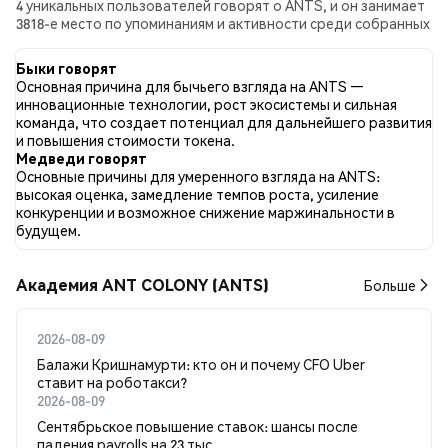
4 уникальных пользователей говорят о ANTS, и он занимает
3818-е место по упоминаниям и активности среди собранных
постов. За последние 24 часа настроение в отношении
ANTS во всех социальных сетях было Нейтральный. Всего
Быки говорят
было опубликовано 0 новостных статей о ANTS. В Twitter
Основная причина для бычьего взгляда на ANTS —
0.00% твитов имели бычий настрой по сравнению с 66.67%
инновационные технологии, рост экосистемы и сильная
твитов с медвежьим настроем по ANTS. 33.33% твитов были
команда, что создает потенциал для дальнейшего развития
нейтральными по отношению к ANTS. Эти данные основаны
и повышения стоимости токена.
на 3 твитах.
Медведи говорят
Основные причины для умеренного взгляда на ANTS:
высокая оценка, замедление темпов роста, усиление
конкуренции и возможное снижение маржинальности в
будущем.
Академия ANT COLONY (ANTS)
Больше
2026-08-09
Балажи Кришнамурти: кто он и почему CFO Uber
ставит на роботакси?
2026-08-09
Сентябрьское повышение ставок: шансы после
падения payrolls на 23 тыс.