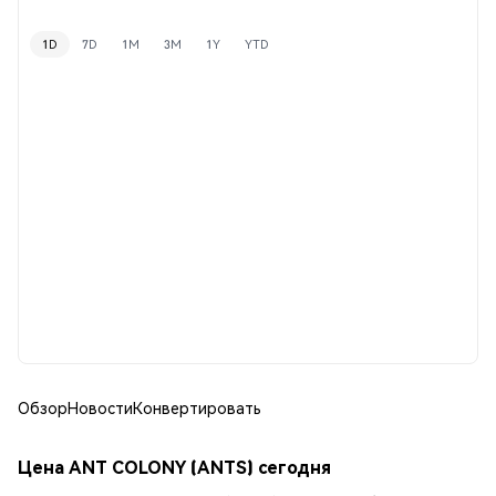
1D
7D
1M
3M
1Y
YTD
Обзор
Новости
Конвертировать
Цена ANT COLONY (ANTS) сегодня