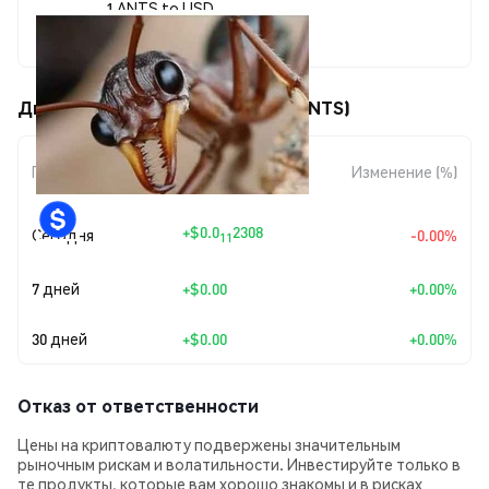
1 ANTS to USD
$0.00000577
Движения цены ANT COLONY (ANTS)
Изменение
Период
Изменение (%)
суммы
+
$0.0
2308
Сегодня
-0.00%
11
7 дней
+
$0.00
+0.00%
30 дней
+
$0.00
+0.00%
Отказ от ответственности
Цены на криптовалюту подвержены значительным
рыночным рискам и волатильности. Инвестируйте только в
те продукты, которые вам хорошо знакомы и в рисках