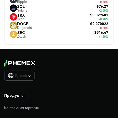
Ripple
-0.20%
$76.27
SOL
Solana
+2.00%
$0.329681
TRX
Tron
+0.70%
$0.070022
DOGE
Dogecoin
-0.20%
$516.47
ZEC
Zcash
+1.50%
Русский

Продукты
Контрактная торговля