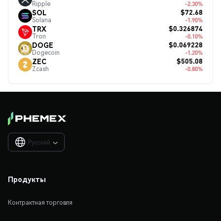
Ripple
-2.30%
$72.68
SOL
Solana
-1.90%
$0.326874
TRX
Tron
-0.10%
$0.069228
DOGE
Dogecoin
-1.20%
$505.08
ZEC
Zcash
-0.80%
Русский

Продукты
Контрактная торговля