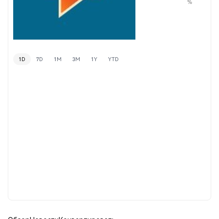
%
1D
7D
1M
3M
1Y
YTD