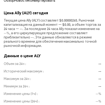
Обзор
Новости
Конвертировать
Цена Ally (ALY) сегодня
Текущая цена Ally (ALY) составляет $0.00000265. Рыночная
капитализация на данный момент — $0.00, а объем торгов за
24 часа — --. За последние 24 часа Ally показал изменение на
--%
, а его циркулирующее предложение составляет
приблизительно --. Эти данные обновляются в режиме
реального времени для обеспечения максимально точной
рыночной информации.
Данные о цене ALY
Объем за 24ч
--
Исторический максимум
--
Максимум за 24ч
--
Минимум за 24ч
--
Изменение цены (1ч)
--%
Изменение цены (24ч)
--%