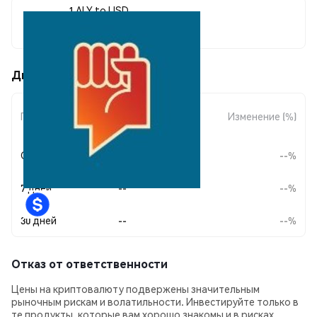
1 ALY to USD
$0.00000265
Движения цены Ally (ALY)
Изменение
Период
Изменение (%)
суммы
Сегодня
--
--%
7 дней
--
--%
30 дней
--
--%
Отказ от ответственности
Цены на криптовалюту подвержены значительным
рыночным рискам и волатильности. Инвестируйте только в
те продукты, которые вам хорошо знакомы и в рисках