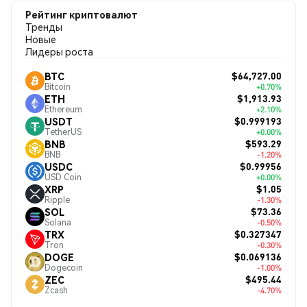
Рейтинг криптовалют
Тренды
Новые
Лидеры роста
$64,727.00
BTC
Bitcoin
+0.70%
$1,913.93
ETH
Ethereum
+2.10%
$0.999193
USDT
TetherUS
+0.00%
$593.29
BNB
BNB
-1.20%
$0.99956
USDC
USD Coin
+0.00%
$1.05
XRP
Ripple
-1.30%
$73.36
SOL
Solana
-0.50%
$0.327347
TRX
Tron
-0.30%
$0.069136
DOGE
Dogecoin
-1.00%
$495.44
ZEC
Zcash
-4.70%