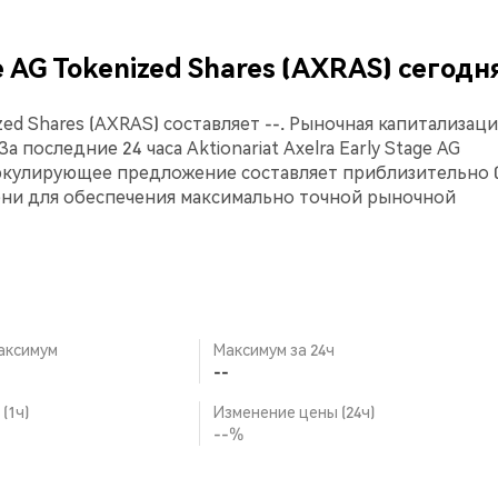
ge AG Tokenized Shares (AXRAS) сегодн
ized Shares (AXRAS) составляет --. Рыночная капитализаци
а последние 24 часа Aktionariat Axelra Early Stage AG
иркулирующее предложение составляет приблизительно 0
ени для обеспечения максимально точной рыночной
аксимум
Максимум за 24ч
--
(1ч)
Изменение цены (24ч)
--%