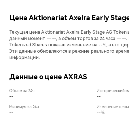
Цена Aktionariat Axelra Early Sta
Текущая цена Aktionariat Axelra Early Stage AG Token
данный момент — --, а объем торгов за 24 часа — --. З
Tokenized Shares показал изменение на
--%
, а его ц
Эти данные обновляются в режиме реального врем
информации.
Данные о цене AXRAS
Объем за 24ч
Исторический м
--
--
Минимум за 24ч
Изменение цены 
--
--%