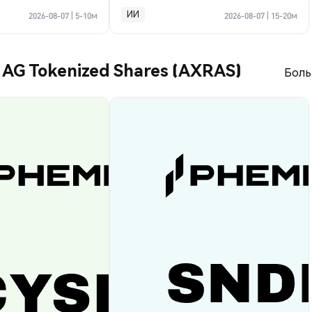
2026
ИИ
2026-08-07
|
5-10м
2026-08-07
|
15-20м
e AG Tokenized Shares (AXRAS)
Боль