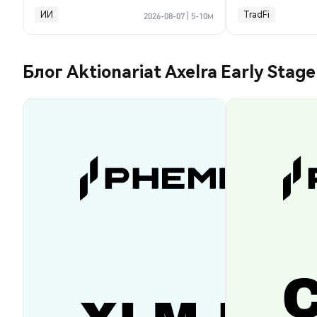
год
ИИ
TradFi
2026-08-07
|
5-10м
Блог Aktionariat Axelra Early Stag