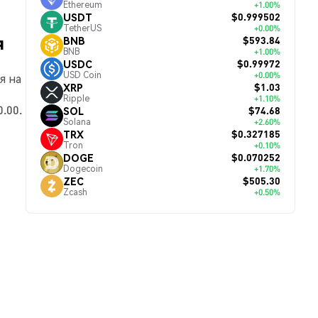
Ethereum
+1.00%
$0.999502
USDT
TetherUS
+0.00%
я
$593.84
BNB
BNB
+1.00%
$0.99972
USDC
USD Coin
+0.00%
я на
$1.03
XRP
Ripple
+1.10%
.00.
$74.68
SOL
Solana
+2.60%
$0.327185
TRX
Tron
+0.10%
$0.070252
DOGE
Dogecoin
+1.70%
$505.30
ZEC
Zcash
+0.50%