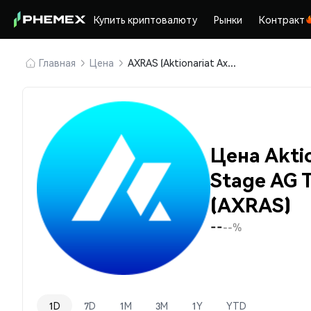
Купить криптовалюту
Рынки
Контракт
Главная
Цена
AXRAS (Aktionariat Axelra Early Stage AG Tokenized Shares)
Цена Aktio
Stage AG 
(AXRAS)
--
--%
1D
7D
1M
3M
1Y
YTD