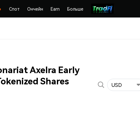
Спот
Ончейн
Earn
Больше
nariat Axelra Early
Tokenized Shares
USD