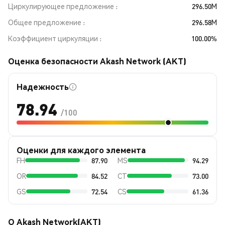
Циркулирующее предложение
296.50M
Общее предложение
296.58M
Коэффициент циркуляции
100.00%
Оценка безопасности Akash Network (AKT)
Надежность
78.94
/100
Оценки для каждого элемента
FH
87.90
MS
94.29
OR
84.52
CT
73.00
GS
72.54
CS
61.36
О Akash Network(AKT)