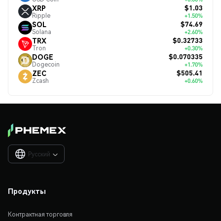
$1.03
XRP
Ripple
+1.50%
$74.69
SOL
Solana
+2.60%
$0.32733
TRX
Tron
+0.30%
$0.070335
DOGE
Dogecoin
+1.70%
$505.41
ZEC
Zcash
+0.60%
Русский

Продукты
Контрактная торговля