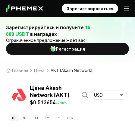
Зарегистрироваться
Зарегистрируйтесь и получите
15
000 USDT
в наградах
Ограниченное предложение ждёт вас!
Регистрация
Главная
Цена
AKT (Akash Network)
Цена Akash
Network (AKT)
USD
$0.513654
+7.90%
1D
7D
1M
3M
1Y
YTD