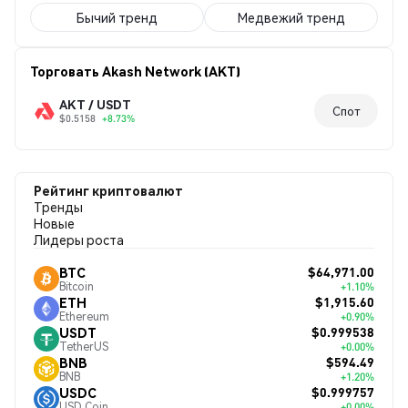
Бычий тренд
Медвежий тренд
Торговать Akash Network (AKT)
AKT / USDT
Спот
$0.5158
+8.73%
Рейтинг криптовалют
Тренды
Новые
Лидеры роста
$64,971.00
BTC
Bitcoin
+1.10%
$1,915.60
ETH
Ethereum
+0.90%
$0.999538
USDT
TetherUS
+0.00%
$594.49
BNB
BNB
+1.20%
$0.999757
USDC
USD Coin
+0.00%