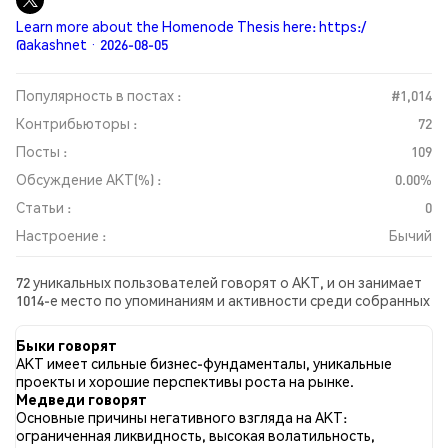
Learn more about the Homenode Thesis here: https:/
@akashnet · 2026-08-05
Популярность в постах :
#1,014
Контрибьюторы :
72
Посты :
109
Обсуждение AKT(%) :
0.00%
Статьи :
0
Настроение :
Бычий
72 уникальных пользователей говорят о AKT, и он занимает
1014-е место по упоминаниям и активности среди собранных
постов. За последние 24 часа настроение в отношении AKT
во всех социальных сетях было Бычий. Всего было
Быки говорят
опубликовано 0 новостных статей о AKT. В Twitter 25.69%
AKT имеет сильные бизнес-фундаменталы, уникальные
твитов имели бычий настрой по сравнению с 5.50% твитов с
проекты и хорошие перспективы роста на рынке.
медвежьим настроем по AKT. 68.81% твитов были
Медведи говорят
нейтральными по отношению к AKT. Эти данные основаны
Основные причины негативного взгляда на AKT:
на 109 твитах.
ограниченная ликвидность, высокая волатильность,