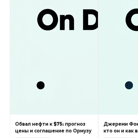
Обвал нефти к $75: прогноз
Джереми Фокс-
цены и соглашение по Ормузу
кто он и как 
финансы ком