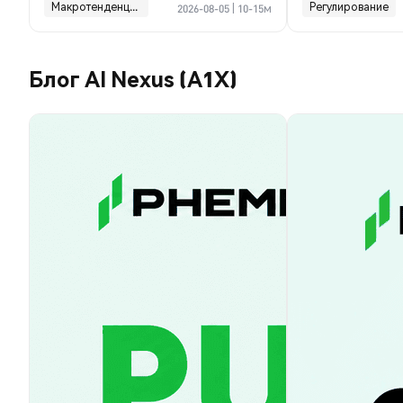
Макротенденции
Регулирование
2026-08-05
|
10-15м
Блог AI Nexus (A1X)