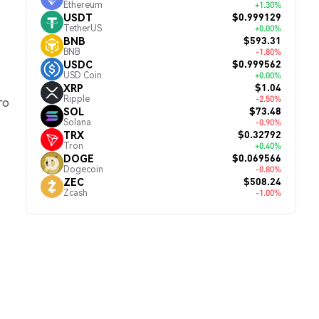
Ethereum
+1.30%
$0.999129
USDT
TetherUS
+0.00%
$593.31
BNB
BNB
-1.80%
$0.999562
USDC
USD Coin
+0.00%
$1.04
XRP
Ripple
-2.50%
го
$73.48
SOL
Solana
-0.90%
$0.32792
TRX
Tron
+0.40%
$0.069566
DOGE
Dogecoin
-0.80%
$508.24
ZEC
Zcash
-1.00%