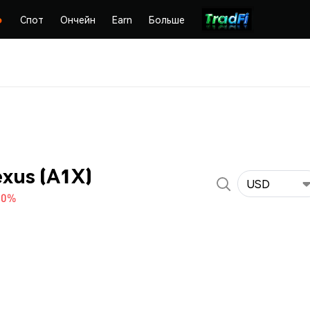
Спот
Ончейн
Earn
Больше
exus (A1X)
USD
70%