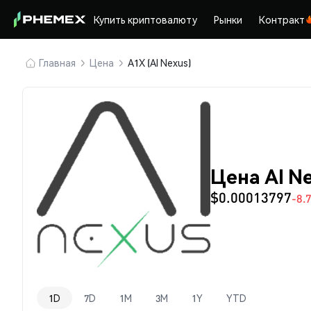
Купить криптовалюту
Рынки
Контракт
Главная
Цена
A1X (AI Nexus)
Цена AI N
$0.00013797
-8.
1D
7D
1M
3M
1Y
YTD