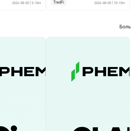
TradFi
2026-08-05
|
5-10м
2026-08-05
|
10-15м
Боль