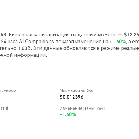
2258. Рыночная капитализация на данный момент — $12.26
е 24 часа AI Companions показал изменение на
+1.60%
, а ег
ельно 1.00B. Эти данные обновляются в режиме реальн
очной информации.
аксимум
Максимум за 24ч
$0.012396
(1ч)
Изменение цены (24ч)
+1.60%