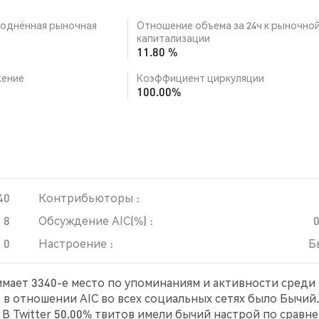
однённая рыночная
Отношение объема за 24ч к рыночно
капитализации
11.80 %
ение
Коэффициент циркуляции
100.00%
40
Контрибьюторы :
8
Обсуждение AIC(%) :
0
Настроение :
Б
нимает 3340-е место по упоминаниям и активности среди
 в отношении AIC во всех социальных сетях было Бычий.
 В Twitter 50.00% твитов имели бычий настрой по сравн