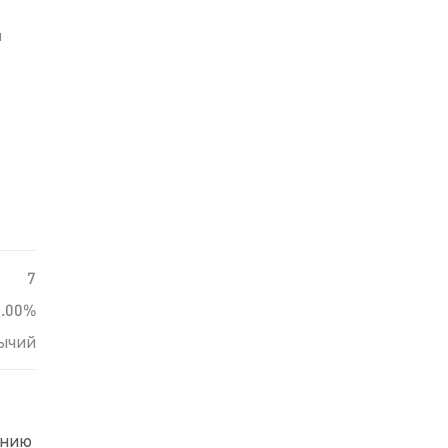
й
7
0.00%
ычий
ению