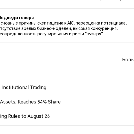
0% твитов были нейтральными по отношению к AIC. Эти
едведи говорят
сновные причины скептицизма к AIC: переоценка потенциала,
тсутствие зрелых бизнес-моделей, высокая конкуренция,
еопределённость регулирования и риски "пузыря".
Боль
Institutional Trading
 Assets, Reaches 54% Share
ing Rules to August 26