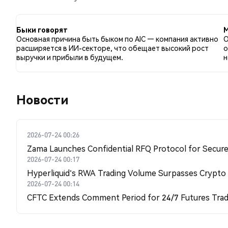
с 0.00% твитов с медвежьим настроем по AIC. 50.0
данные основаны на 8 твитах.
Быки говорят
М
Основная причина быть быком по AIC — компания активно
О
расширяется в ИИ-секторе, что обещает высокий рост
о
выручки и прибыли в будущем.
н
Новости
2026-07-24 00:26
Zama Launches Confidential RFQ Protocol for Secure 
2026-07-24 00:17
Hyperliquid's RWA Trading Volume Surpasses Crypto
2026-07-24 00:14
CFTC Extends Comment Period for 24/7 Futures Trad