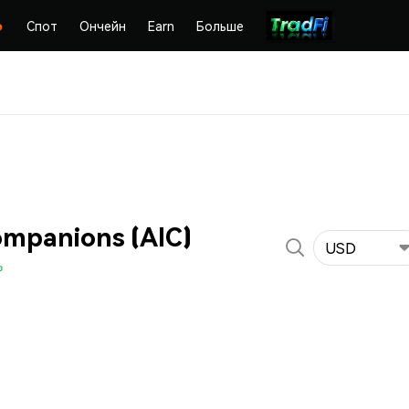
Спот
Ончейн
Earn
Больше
ompanions (AIC)
USD
%