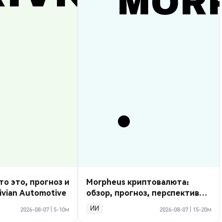
то это, прогноз и
Morpheus криптовалюта:
ivian Automotive
обзор, прогноз, перспективы
2026
ИИ
2026-08-07
|
5-10м
2026-08-07
|
15-20м