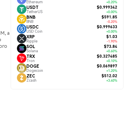
Ethereum
+0.20%
$0.999342
USDT
TetherUS
+0.00%
$591.85
BNB
BNB
-0.20%
$0.999633
USDC
USD Coin
+0.00%
M, а
$1.03
XRP
о
Ripple
-1.90%
ого
$73.84
SOL
Solana
+0.60%
$0.327485
TRX
Tron
+0.10%
$0.069897
DOGE
Dogecoin
+1.20%
$512.02
ZEC
Zcash
+3.40%