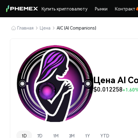
Купить криптовалюту
Рынки
Контракт
Главная
Цена
AIC (AI Companions)
Цена AI C
$0.012258
+1.60
1D
7D
1M
3M
1Y
YTD