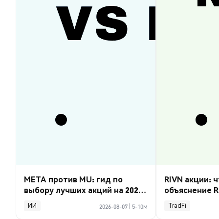
META против MU: гид по
RIVN акции: ч
выбору лучших акций на 2026
объяснение R
год
ИИ
TradFi
2026-08-07
|
5-10м