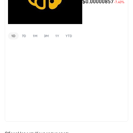
$0.00000857
-7.40%
1D
7D
1M
3M
1Y
YTD