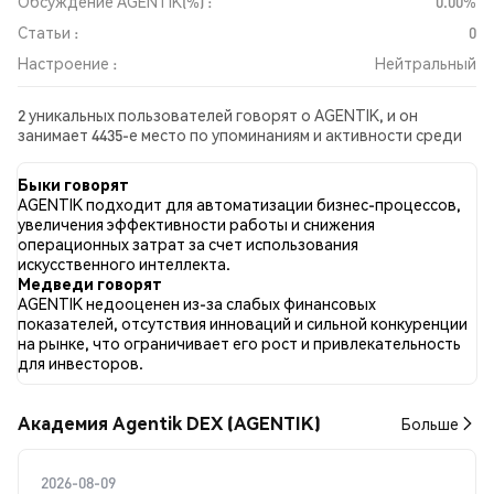
Обсуждение AGENTIK(%) :
0.00%
Статьи :
0
Настроение :
Нейтральный
2 уникальных пользователей говорят о AGENTIK, и он
занимает 4435-е место по упоминаниям и активности среди
собранных постов. За последние 24 часа настроение в
отношении AGENTIK во всех социальных сетях было
Быки говорят
Нейтральный. Всего было опубликовано 0 новостных статей
AGENTIK подходит для автоматизации бизнес-процессов,
о AGENTIK. В Twitter NaN% твитов имели бычий настрой по
увеличения эффективности работы и снижения
сравнению с NaN% твитов с медвежьим настроем по
операционных затрат за счет использования
AGENTIK. NaN% твитов были нейтральными по отношению к
искусственного интеллекта.
AGENTIK. Эти данные основаны на 0 твитах.
Медведи говорят
AGENTIK недооценен из-за слабых финансовых
показателей, отсутствия инноваций и сильной конкуренции
на рынке, что ограничивает его рост и привлекательность
для инвесторов.
Академия Agentik DEX (AGENTIK)
Больше
2026-08-09