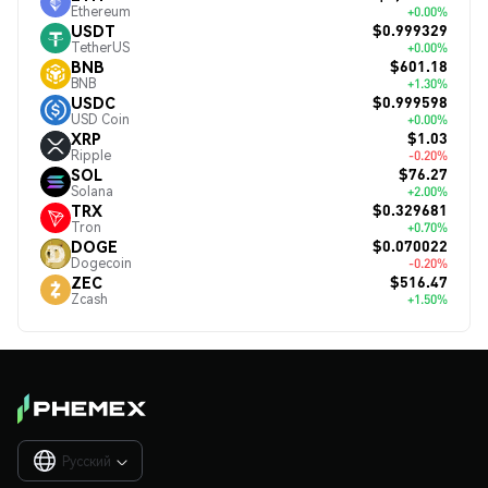
Ethereum
+0.00%
$0.999329
USDT
TetherUS
+0.00%
$601.18
BNB
BNB
+1.30%
$0.999598
USDC
USD Coin
+0.00%
$1.03
XRP
Ripple
-0.20%
$76.27
SOL
Solana
+2.00%
$0.329681
TRX
Tron
+0.70%
$0.070022
DOGE
Dogecoin
-0.20%
$516.47
ZEC
Zcash
+1.50%
Русский
