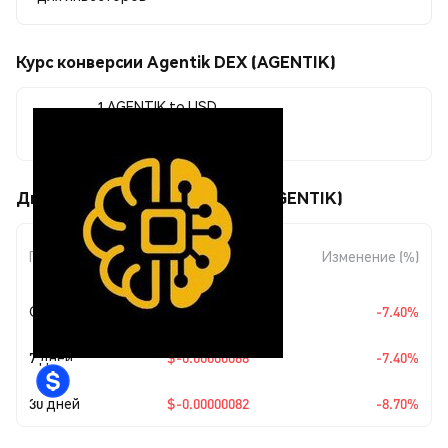
Курс конверсии Agentik DEX (AGENTIK)
1 AGENTIK to USD
$0.00000857
Движения цены Agentik DEX (AGENTIK)
Изменение
Период
Изменение (%)
суммы
Сегодня
$-0.00000068
-7.40%
7 дней
$-0.00000068
-7.40%
30 дней
$-0.00000082
-8.70%