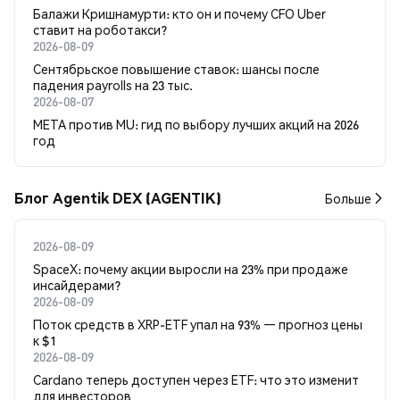
Балажи Кришнамурти: кто он и почему CFO Uber
ставит на роботакси?
2026-08-09
Сентябрьское повышение ставок: шансы после
падения payrolls на 23 тыс.
2026-08-07
META против MU: гид по выбору лучших акций на 2026
год
Блог Agentik DEX (AGENTIK)
Больше
2026-08-09
SpaceX: почему акции выросли на 23% при продаже
инсайдерами?
2026-08-09
Поток средств в XRP-ETF упал на 93% — прогноз цены
к $1
2026-08-09
Cardano теперь доступен через ETF: что это изменит
для инвесторов