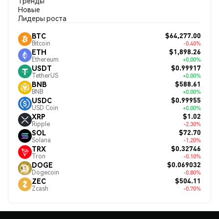
Тренды
Новые
Лидеры роста
$64,277.00
BTC
Bitcoin
-0.40%
$1,898.26
ETH
Ethereum
+0.00%
$0.99917
USDT
TetherUS
+0.00%
$588.61
BNB
BNB
+0.00%
$0.99955
USDC
USD Coin
+0.00%
$1.02
XRP
Ripple
-2.30%
$72.70
SOL
Solana
-1.20%
$0.32746
TRX
Tron
-0.10%
$0.069032
DOGE
Dogecoin
-0.80%
$504.11
ZEC
Zcash
-0.70%