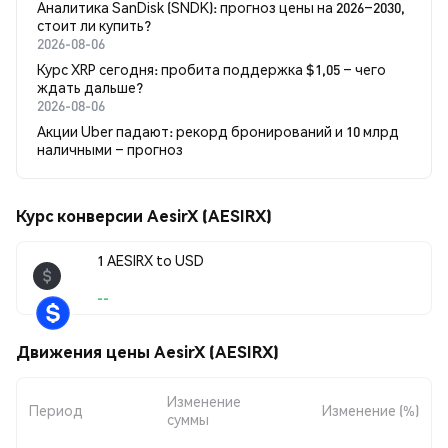
Аналитика SanDisk (SNDK): прогноз цены на 2026–2030,
стоит ли купить?
2026-08-06
Курс XRP сегодня: пробита поддержка $1,05 – чего
ждать дальше?
2026-08-06
Акции Uber падают: рекорд бронирований и 10 млрд
наличными – прогноз
Курс конверсии AesirX (AESIRX)
1 AESIRX to USD
--
Движения цены AesirX (AESIRX)
Изменение
Период
Изменение (%)
суммы