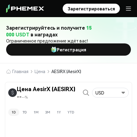
Зарегистрироваться
Зарегистрируйтесь и получите
15
000 USDT
в наградах
Ограниченное предложение ждёт вас!
Регистрация
Главная
Цена
AESIRX (AesirX)
Цена AesirX (AESIRX)
USD
--
--%
1D
7D
1M
3M
1Y
YTD