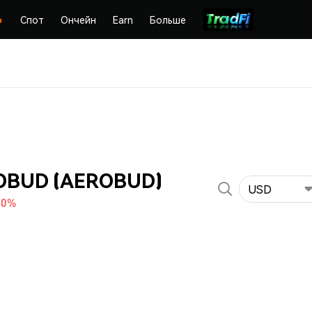
Спот
Ончейн
Earn
Больше
OBUD (AEROBUD)
USD
90%