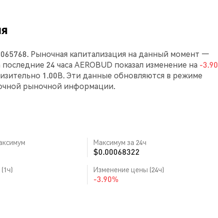
ня
065768. Рыночная капитализация на данный момент —
. За последние 24 часа AEROBUD показал изменение на
-3.9
зительно 1.00B. Эти данные обновляются в режиме
точной рыночной информации.
аксимум
Максимум за 24ч
$0.00068322
(1ч)
Изменение цены (24ч)
-3.90%