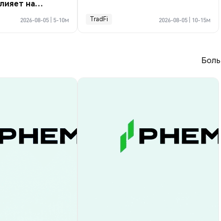
влияет на
пании?
TradFi
2026-08-05
|
5-10м
2026-08-05
|
10-15м
Боль