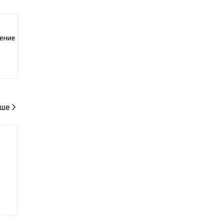
жение
ше