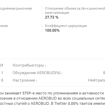
однённая рыночная
Отношение объема за 24ч к рыночно
капитализации
27.73 %
ение
Коэффициент циркуляции
100.00%
59
Контрибьюторы :
1
Обсуждение AEROBUD(%) :
0
Настроение :
Нейтрал
он занимает 5759-е место по упоминаниям и активности
троение в отношении AEROBUD во всех социальных сетях
стных статей о AEROBUD. В Twitter 0.00% твитов имели