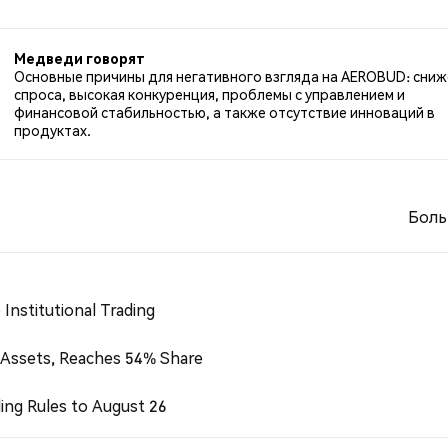
вежьим настроем по AEROBUD. 100.00% твитов были
е основаны на 1 твитах.
Медведи говорят
Основные причины для негативного взгляда на AEROBUD: сни
спроса, высокая конкуренция, проблемы с управлением и
финансовой стабильностью, а также отсутствие инноваций в
продуктах.
Боль
Institutional Trading
 Assets, Reaches 54% Share
ing Rules to August 26