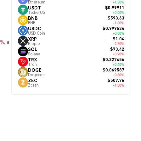
Ethereum
+1.30%
$0.99911
USDT
TetherUS
+0.00%
$593.63
BNB
BNB
-1.80%
$0.999534
USDC
USD Coin
+0.00%
$1.04
XRP
0%
, а
Ripple
-2.50%
$73.42
SOL
Solana
-0.90%
$0.327456
TRX
Tron
+0.40%
$0.069587
DOGE
Dogecoin
-0.80%
$507.76
ZEC
Zcash
-1.00%