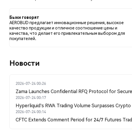
бычий настрой по сравнению с 0.00% твитов с мед
нейтральными по отношению к AEROBUD. Эти данны
Быки говорят
AEROBUD предлагает инновационные решения, высокое
качество продукции и отличное соотношение цены и
качества, что делает его привлекательным выбором для
покупателей.
Новости
2026-07-24 00:26
Zama Launches Confidential RFQ Protocol for Secure 
2026-07-24 00:17
Hyperliquid's RWA Trading Volume Surpasses Crypto
2026-07-24 00:14
CFTC Extends Comment Period for 24/7 Futures Trad