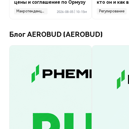
цены и соглашение по Ормузу
кто он и как 
финансы ком
Макротенденции
Регулирование
2026-08-05
|
10-15м
Блог AEROBUD (AEROBUD)