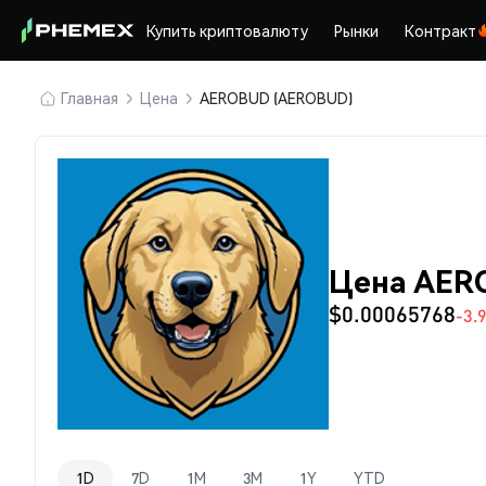
Купить криптовалюту
Рынки
Контракт
Главная
Цена
AEROBUD (AEROBUD)
Цена AER
$0.00065768
-3.
1D
7D
1M
3M
1Y
YTD