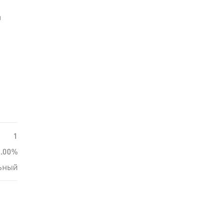
й
1
0.00%
ьный